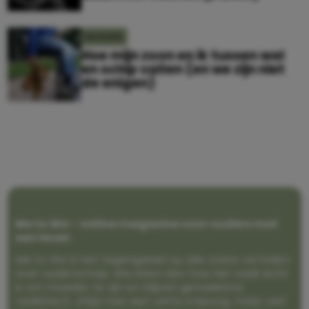
MOEDER
Hoe mijn zoon en ik tussen wal
en schip vallen (en we zijn niet
de enigen)
Me to We – online magazine voor ouders met
een leven
Me to We is het tegengeluid op alle zoete verhalen
over ouderschap. We laten zien hoe het vaak écht
is om moeder te zijn en blijven genadeloos
realistisch. Altijd met een vette knipoog, maar wel