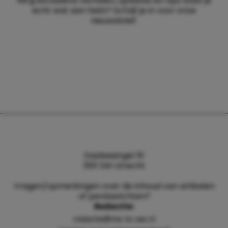
Wil jij exclusieve verhalen, updates en tips waar je
echt wat aan hebt? Schrijf je in voor onze
nieuwsbrief.
Daalsesingel 51
3511 SW Utrecht
Vragen/opmerkingen over de inhoud van artikelen
of persberichten?
Redactie:
redactie@me-to-we.nl