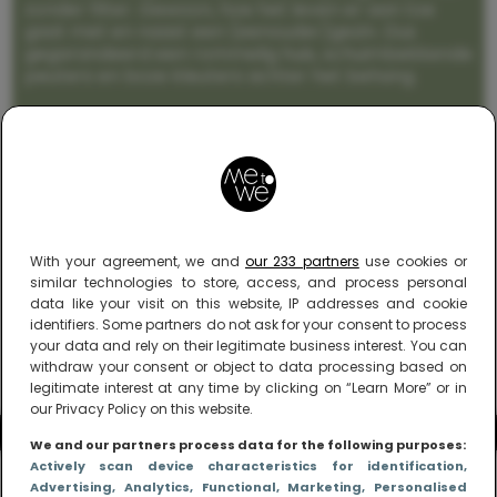
zonder filter. Gewoon, hoe het leven er aan toe
gaat met en naast een (eenouder)gezin. Dus
gegarandeerd een rommelig huis, schuimbekkende
peuters en boze kleuters achter het behang.
With your agreement, we and
our 233 partners
use cookies or
similar technologies to store, access, and process personal
data like your visit on this website, IP addresses and cookie
identifiers. Some partners do not ask for your consent to process
your data and rely on their legitimate business interest. You can
withdraw your consent or object to data processing based on
legitimate interest at any time by clicking on “Learn More” or in
our Privacy Policy on this website.
We and our partners process data for the following purposes:
Actively scan device characteristics for identification
,
Advertising
, Analytics
, Functional
, Marketing
, Personalised