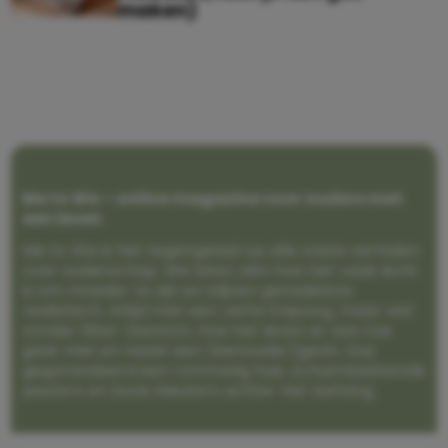
maken)
Me to We – online magazine voor ouders met
een leven
Me to We is het tegengeluid op alle zoete verhalen
over ouderschap. We laten zien hoe het vaak écht
is om moeder te zijn en blijven genadeloos
realistisch. Altijd met een vette knipoog, maar wel
zonder filter. Gewoon, hoe het leven er aan toe
gaat met en naast een (eenouder)gezin. Dus
gegarandeerd een rommelig huis, schuimbekkende
peuters en boze kleuters achter het behang.