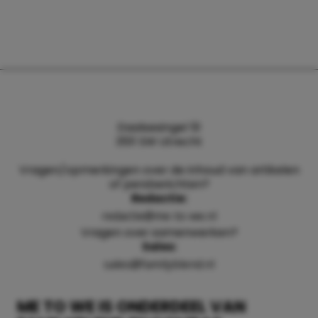
Daalsesingel 51
3511 SW Utrecht
Vragen/opmerkingen over de inhoud van artikelen
of persberichten?
Redactie:
redactie@me-to-we.nl
Vragen over samenwerken?
Sales:
sales@familyblend.nl
ME TO WE IS ONDERDEEL VAN