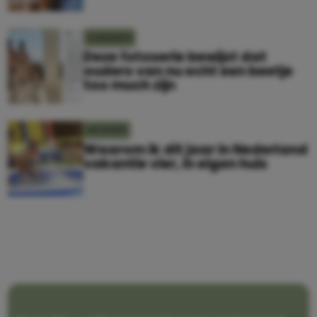
KINDEREN
Deze fotoserie bewijst dat
ouders van nu echt een beetje
too much zijn
MOEDER
Waarom ik dit jaar in Nederland
vakantie vier, in eigen huis