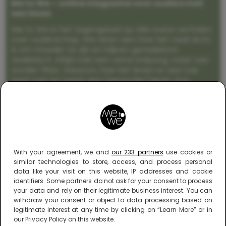
Me to We – online magazine voor ouders met
een leven
Me to We is het tegengeluid op alle zoete verhalen
over ouderschap. We laten zien hoe het vaak écht
is om moeder te zijn en blijven genadeloos
realistisch. Altijd met een vette knipoog, maar wel
zonder filter. Gewoon, hoe het leven er aan toe
gaat met en naast een (eenouder)gezin. Dus
gegarandeerd een rommelig huis, schuimbekkende
peuters en boze kleuters achter het behang.
With your agreement, we and
our 233 partners
use cookies or
similar technologies to store, access, and process personal
data like your visit on this website, IP addresses and cookie
identifiers. Some partners do not ask for your consent to process
your data and rely on their legitimate business interest. You can
withdraw your consent or object to data processing based on
legitimate interest at any time by clicking on “Learn More” or in
our Privacy Policy on this website.