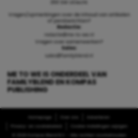
3511 SW Utrecht
Vragen/opmerkingen over de inhoud van artikelen
of persberichten?
Redactie:
redactie@me-to-we.nl
Vragen over samenwerken?
Sales:
sales@familyblend.nl
ME TO WE IS ONDERDEEL VAN
FAMILYBLEND EN KOMPAS
PUBLISHING
Homepage
Over ons
Adverteren
Privacy- en cookiebeleid
Cookie-instellingen wijzigen
© 2026 Kompas Blend B.V. - Alle rechten voorbehouden