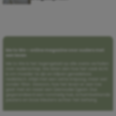
Me to We – online magazine voor ouders met
een leven
Me to We is het tegengeluid op alle zoete verhalen
over ouderschap. We laten zien hoe het vaak écht
is om moeder te zijn en blijven genadeloos
realistisch. Altijd met een vette knipoog, maar wel
zonder filter. Gewoon, hoe het leven er aan toe
gaat met en naast een (eenouder)gezin. Dus
gegarandeerd een rommelig huis, schuimbekkende
peuters en boze kleuters achter het behang.