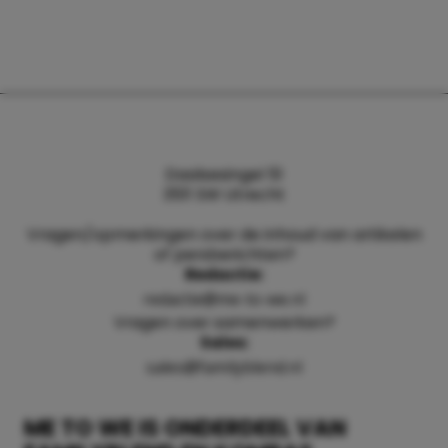
Daalsesingel 51
3511 SW Utrecht
Vragen/opmerkingen over de inhoud van artikelen
of persberichten?
Redactie:
redactie@me-to-we.nl
Vragen over samenwerken?
Sales:
sales@familyblend.nl
ME TO WE IS ONDERDEEL VAN