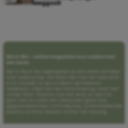
weggooit
Me to We – online magazine voor ouders met
een leven
Me to We is het tegengeluid op alle zoete verhalen
over ouderschap. We laten zien hoe het vaak écht
is om moeder te zijn en blijven genadeloos
realistisch. Altijd met een vette knipoog, maar wel
zonder filter. Gewoon, hoe het leven er aan toe
gaat met en naast een (eenouder)gezin. Dus
gegarandeerd een rommelig huis, schuimbekkende
peuters en boze kleuters achter het behang.