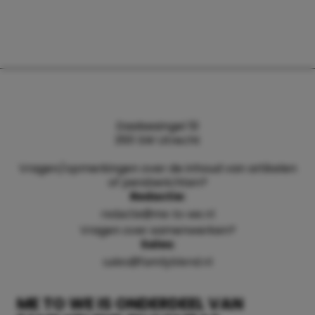
Daalsesingel 51
3511 SW Utrecht
Vragen/opmerkingen over de inhoud van artikelen
of persberichten?
Redactie:
redactie@me-to-we.nl
Vragen over samenwerken?
Sales:
sales@familyblend.nl
ME TO WE IS ONDERDEEL VAN