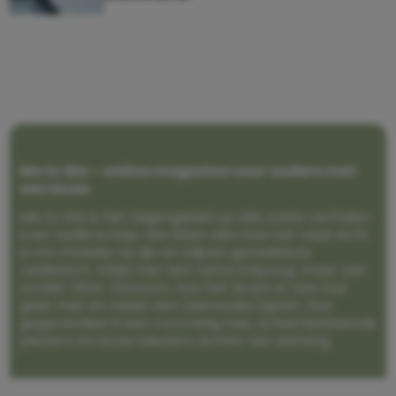
Me to We – online magazine voor ouders met
een leven
Me to We is het tegengeluid op alle zoete verhalen
over ouderschap. We laten zien hoe het vaak écht
is om moeder te zijn en blijven genadeloos
realistisch. Altijd met een vette knipoog, maar wel
zonder filter. Gewoon, hoe het leven er aan toe
gaat met en naast een (eenouder)gezin. Dus
gegarandeerd een rommelig huis, schuimbekkende
peuters en boze kleuters achter het behang.