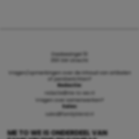
Daalsesingel 51
3511 SW Utrecht
Vragen/opmerkingen over de inhoud van artikelen
of persberichten?
Redactie:
redactie@me-to-we.nl
Vragen over samenwerken?
Sales:
sales@familyblend.nl
ME TO WE IS ONDERDEEL VAN