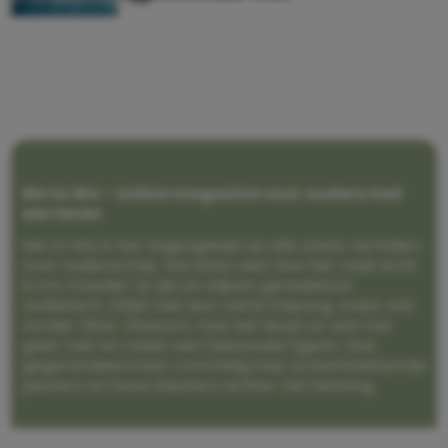
Me to We – online magazine voor ouders met
een leven
Me to We is het tegengeluid op alle zoete verhalen
over ouderschap. We laten zien hoe het vaak écht
is om moeder te zijn en blijven genadeloos
realistisch. Altijd met een vette knipoog, maar wel
zonder filter. Gewoon, hoe het leven er aan toe
gaat met en naast een (eenouder)gezin. Dus
gegarandeerd een rommelig huis, schuimbekkende
peuters en boze kleuters achter het behang.