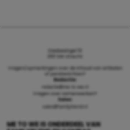
Daalsesingel 51
3511 SW Utrecht
Vragen/opmerkingen over de inhoud van artikelen
of persberichten?
Redactie:
redactie@me-to-we.nl
Vragen over samenwerken?
Sales:
sales@familyblend.nl
ME TO WE IS ONDERDEEL VAN