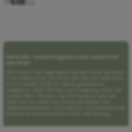
Me to We – online magazine voor ouders met
een leven
Me to We is het tegengeluid op alle zoete verhalen
over ouderschap. We laten zien hoe het vaak écht
is om moeder te zijn en blijven genadeloos
realistisch. Altijd met een vette knipoog, maar wel
zonder filter. Gewoon, hoe het leven er aan toe
gaat met en naast een (eenouder)gezin. Dus
gegarandeerd een rommelig huis, schuimbekkende
peuters en boze kleuters achter het behang.