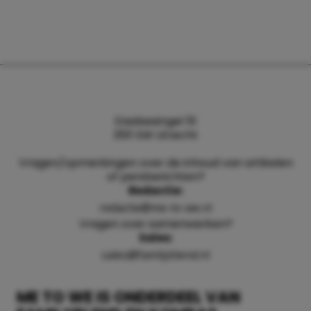
Daalsesingel 51
3511 SW Utrecht
Vragen/opmerkingen over de inhoud van artikelen
of persberichten?
Redactie:
redactie@me-to-we.nl
Vragen over samenwerken?
Sales:
sales@familyblend.nl
ME TO WE IS ONDERDEEL VAN