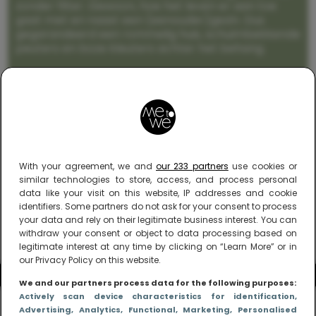
zonder filter. Gewoon, hoe het leven er aan toe
gaat met en naast een (eenouder)gezin. Dus
gegarandeerd een rommelig huis, schuimbekkende
peuters en boze kleuters achter het behang.
With your agreement, we and
our 233 partners
use cookies or
similar technologies to store, access, and process personal
data like your visit on this website, IP addresses and cookie
identifiers. Some partners do not ask for your consent to process
your data and rely on their legitimate business interest. You can
withdraw your consent or object to data processing based on
legitimate interest at any time by clicking on “Learn More” or in
our Privacy Policy on this website.
We and our partners process data for the following purposes:
Actively scan device characteristics for identification
,
Advertising
, Analytics
, Functional
, Marketing
, Personalised