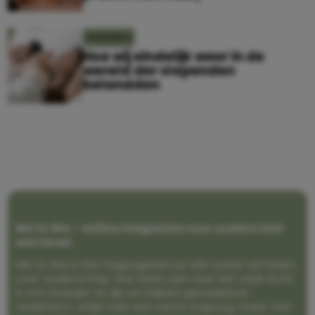
KINDEREN
Hoe wij eindelijk weer in de
wereld der slapenden
belandden
Me to We – online magazine voor ouders met
een leven
Me to We is het tegengeluid op alle zoete verhalen
over ouderschap. We laten zien hoe het vaak écht
is om moeder te zijn en blijven genadeloos
realistisch. Altijd met een vette knipoog, maar wel