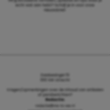
Wil jij exclusieve verhalen, updates en tips waar je
echt wat aan hebt? Schrijf je in voor onze
nieuwsbrief.
Daalsesingel 51
3511 SW Utrecht
Vragen/opmerkingen over de inhoud van artikelen
of persberichten?
Redactie:
redactie@me-to-we.nl