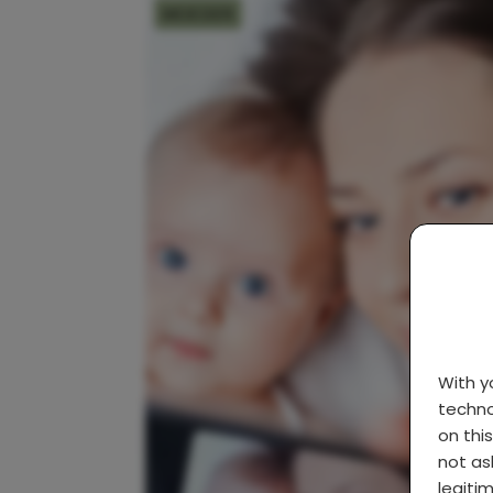
MOEDER
With 
techno
on thi
not as
legiti