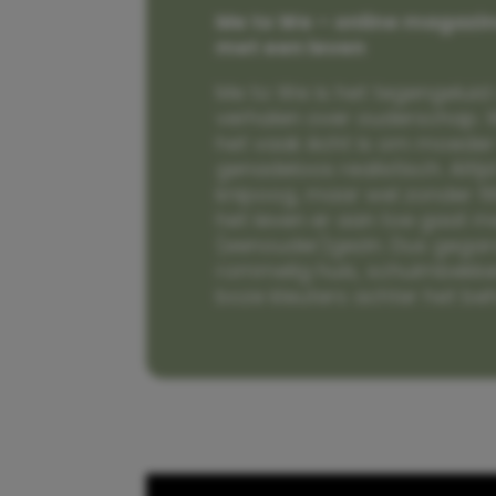
Me to We – online magazin
met een leven
Me to We is het tegengeluid 
verhalen over ouderschap. W
het vaak écht is om moeder t
genadeloos realistisch. Alti
knipoog, maar wel zonder fi
het leven er aan toe gaat m
(eenouder)gezin. Dus gega
rommelig huis, schuimbekke
boze kleuters achter het be