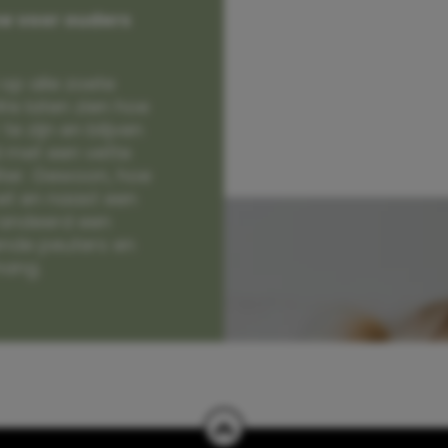
e voor ouders
op alle zoete
e laten zien hoe
e zijn en blijven
jd met een vette
lter. Gewoon, hoe
et en naast een
randeerd een
nde peuters en
hang.