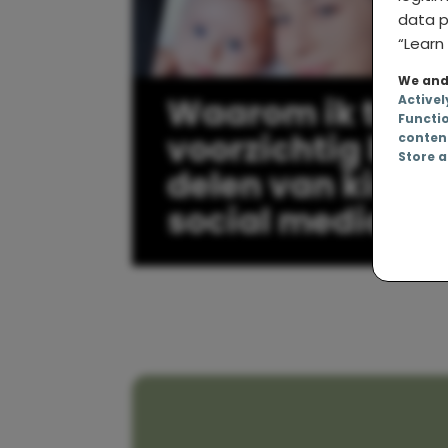
data p
“Learn 
We and 
Waarom ik toch
Activel
Functi
voorzichtig ben 
conten
Store a
delen van kinder
social media