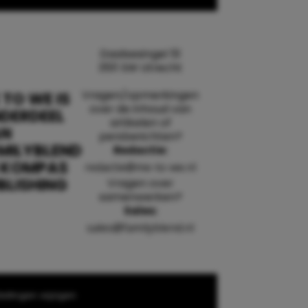
Daalsesingel 51
3511 SW Utrecht
Vragen/opmerkingen
 TO WE IS
over de inhoud van
DERDEEL
artikelen of
AN
persberichten?
MILYBLEND
Redactie:
 KOMPAS
redactie@me-to-we.nl
BLISHING
Vragen over
samenwerken?
Sales:
sales@familyblend.nl
ellingen wijzigen