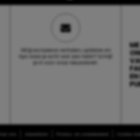
ME
Wil jij exclusieve verhalen, updates en
ON
tips waar je echt wat aan hebt? Schrijf
V
je in voor onze nieuwsbrief.
FA
EN
PU
ver ons
Adverteren
Privacy- en cookiebeleid
Cookie-inst