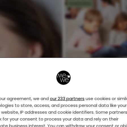
KINDEREN
Ouders, maak je niet
druk! Sociale media z
zo slecht nog niet
your agreement, we and
our 233 partners
use cookies or simil
logies to store, access, and process personal data like your 
s website, IP addresses and cookie identifiers. Some partner
k for your consent to process your data and rely on their
mate business interest. You can withdraw your consent or ob