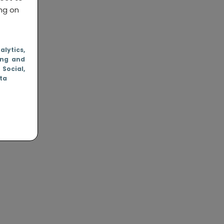
ing on
nalytics
,
ing and
, Social
,
ata