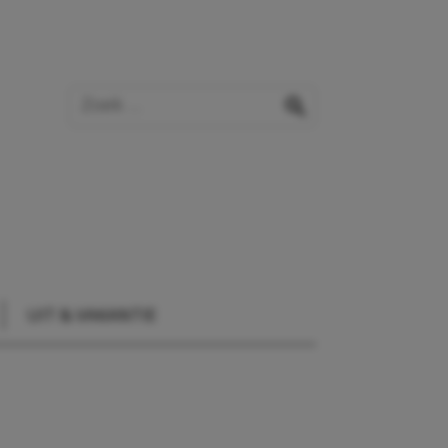
Zoek op de website
zoeken
UIT & VAKANTIE