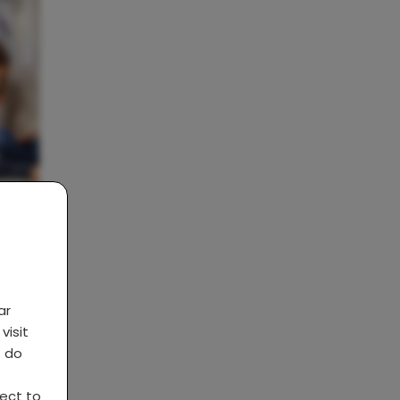
 zo
ijn
ar
visit
s do
ject to