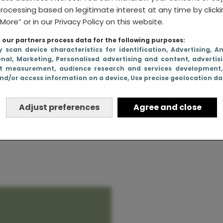
rocessing based on legitimate interest at any time by click
More” or in our Privacy Policy on this website.
our partners process data for the following purposes:
y scan device characteristics for identification
, Advertising
, A
onal
, Marketing
, Personalised advertising and content, advertis
met het
t measurement, audience research and services development
nd/or access information on a device
, Use precise geolocation d
foto’s op
Adjust preferences
Agree and close