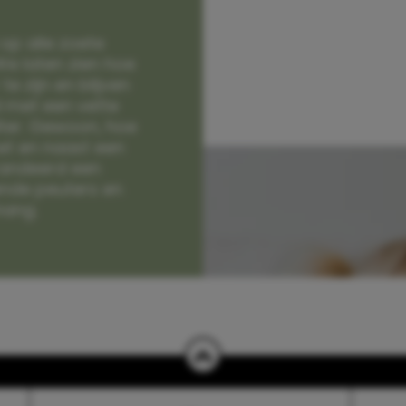
op alle zoete
e laten zien hoe
e zijn en blijven
jd met een vette
lter. Gewoon, hoe
et en naast een
randeerd een
nde peuters en
hang.