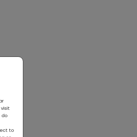
ar
visit
s do
ject to