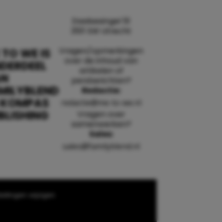
Daalsesingel 51
3511 SW Utrecht
Vragen/opmerkingen
 TO WE IS
over de inhoud van
DERDEEL
artikelen of
AN
persberichten?
MILYBLEND
Redactie:
 KOMPAS
redactie@me-to-we.nl
BLISHING
Vragen over
samenwerken?
Sales:
sales@familyblend.nl
ellingen wijzigen