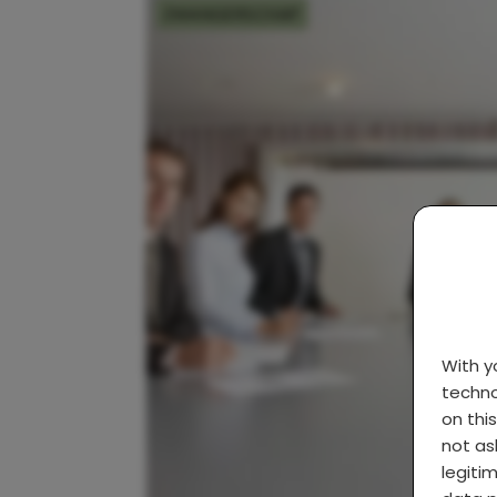
ZWANGERSCHAP
With 
techno
on thi
not as
legiti