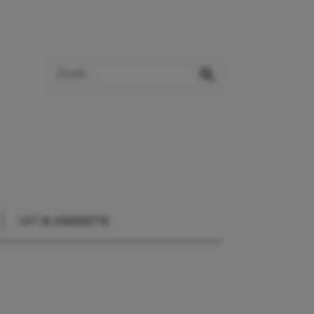
Zoek op de website
zoeken
UIT & VAKANTIE