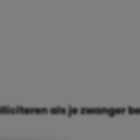
NGER BENT
lliciteren als je zwanger b