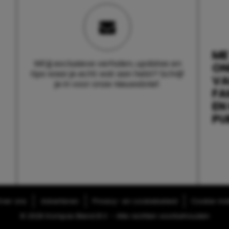
ME
Wil jij exclusieve verhalen, updates en
ON
tips waar je echt wat aan hebt? Schrijf
V
je in voor onze nieuwsbrief.
FA
EN
PU
ver ons
Adverteren
Privacy- en cookiebeleid
Cookie-inst
© 2026 Kompas Blend B.V. - Alle rechten voorbehouden