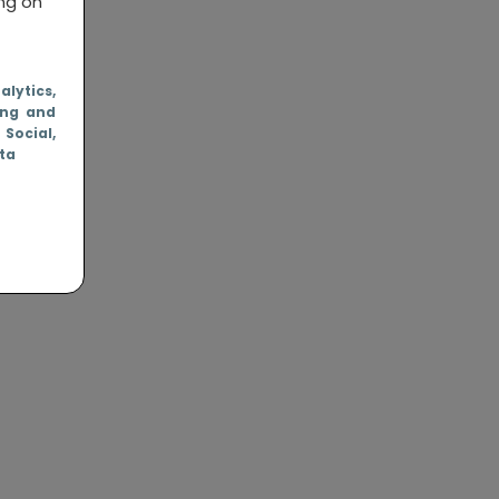
ing on
nalytics
,
ing and
, Social
,
ata