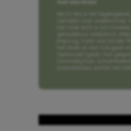
met een leven
Me to We is het tegengeluid 
verhalen over ouderschap. W
het vaak écht is om moeder t
genadeloos realistisch. Alti
knipoog, maar wel zonder fi
het leven er aan toe gaat m
(eenouder)gezin. Dus gega
rommelig huis, schuimbekke
boze kleuters achter het be