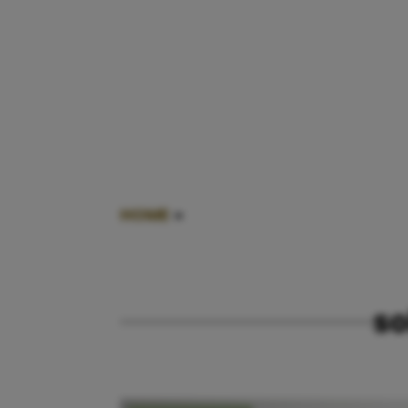
HOME
»
SOLLICITEREN ALS JE ZWA
so