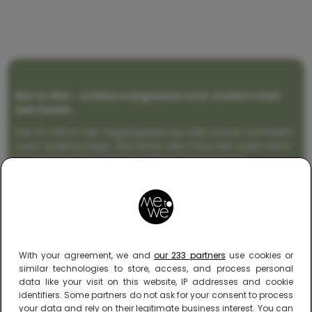
Me to We – online magazine voor ouders met
een leven
Me to We is het tegengeluid op alle zoete verhalen
over ouderschap. We laten zien hoe het vaak écht
is om moeder te zijn en blijven genadeloos
realistisch. Altijd met een vette knipoog, maar wel
zonder filter. Gewoon, hoe het leven er aan toe
gaat met en naast een (eenouder)gezin. Dus
gegarandeerd een rommelig huis, schuimbekkende
peuters en boze kleuters achter het behang.
With your agreement, we and
our 233 partners
use cookies or
similar technologies to store, access, and process personal
data like your visit on this website, IP addresses and cookie
identifiers. Some partners do not ask for your consent to process
your data and rely on their legitimate business interest. You can