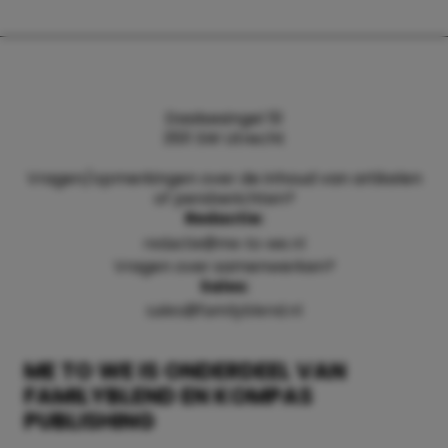
Daalsesingel 51
3511 SW Utrecht
Vragen/opmerkingen over de inhoud van artikelen
of persberichten?
Redactie:
redactie@me-to-we.nl
Vragen over samenwerken?
Sales:
sales@familyblend.nl
ME TO WE IS ONDERDEEL VAN
FAMILYBLEND EN KOMPAS
PUBLISHING