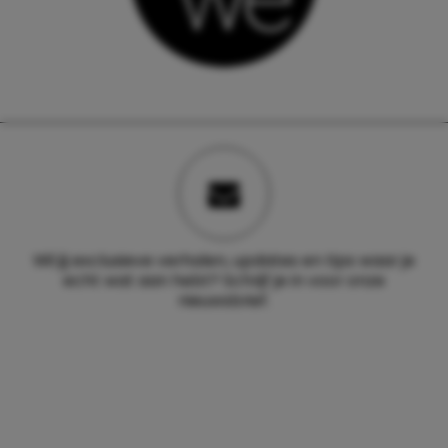
Wil jij exclusieve verhalen, updates en tips waar je
echt wat aan hebt? Schrijf je in voor onze
nieuwsbrief.