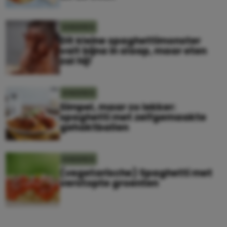
KINDEREN
Dit kleine spaghettimonster
valt bijna in slaap, maar eten
zal hij!
KINDEREN
Simpel, maar zo lekker:
spaghetti met zelfgemaakte
gehaktballen
KINDEREN
(vegetarische) Spaghetti met
verstopte groenten