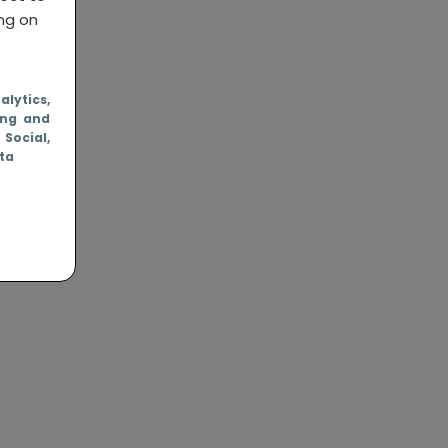
ing on
nalytics
,
ing and
, Social
,
ata