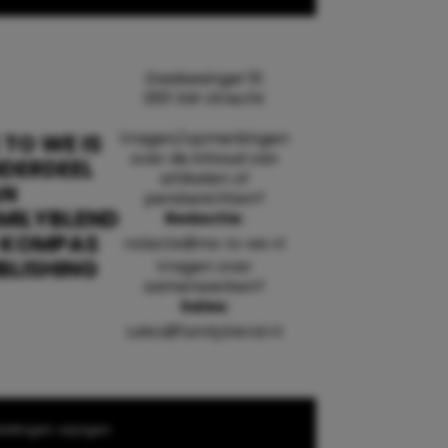
Daalsesingel 51
3511 SW Utrecht
Vragen/opmerkingen
 TO WE IS
over de inhoud van
DERDEEL
artikelen of
AN
persberichten?
MILYBLEND
Redactie:
 KOMPAS
redactie@me-to-we.nl
BLISHING
Vragen over
samenwerken?
Sales:
sales@familyblend.nl
ellingen wijzigen