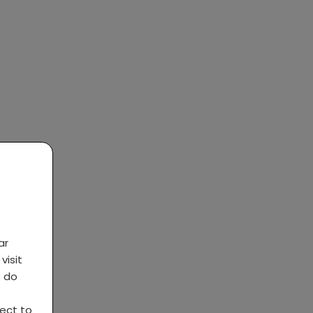
ar
visit
s do
ject to