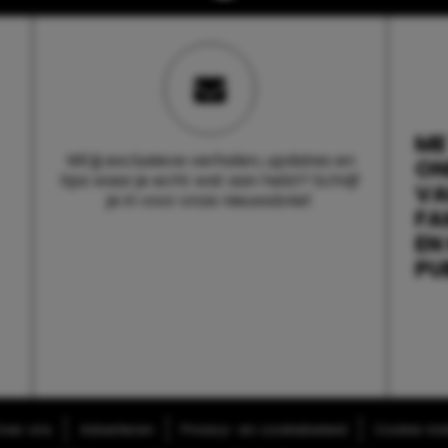
ME
Wil jij exclusieve verhalen, updates en
ON
tips waar je echt wat aan hebt? Schrijf
V
je in voor onze nieuwsbrief.
FA
EN
PU
ver ons
Adverteren
Privacy- en cookiebeleid
Cookie-inst