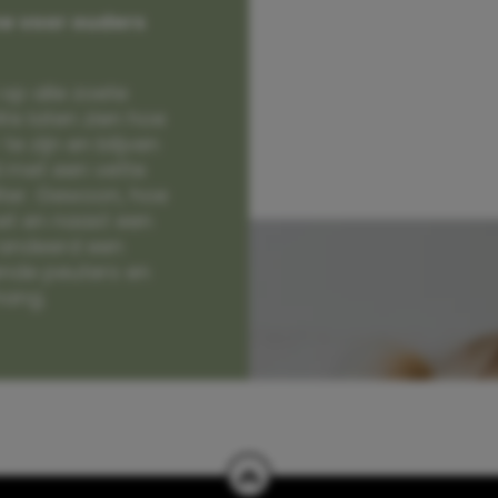
e voor ouders
op alle zoete
e laten zien hoe
e zijn en blijven
jd met een vette
lter. Gewoon, hoe
et en naast een
randeerd een
nde peuters en
hang.