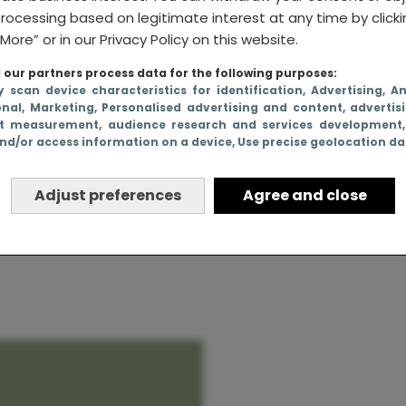
rocessing based on legitimate interest at any time by click
More” or in our Privacy Policy on this website.
our partners process data for the following purposes:
 een
y scan device characteristics for identification
, Advertising
, A
onal
, Marketing
, Personalised advertising and content, advertis
ofd. Daar
t measurement, audience research and services development
nd/or access information on a device
, Use precise geolocation d
elijk blij
Adjust preferences
Agree and close