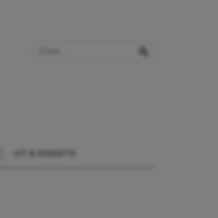
Zoek op de website
zoeken
UIT & VAKANTIE