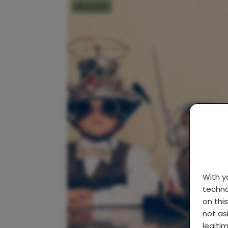
MOEDER
With 
techno
on thi
not as
legiti