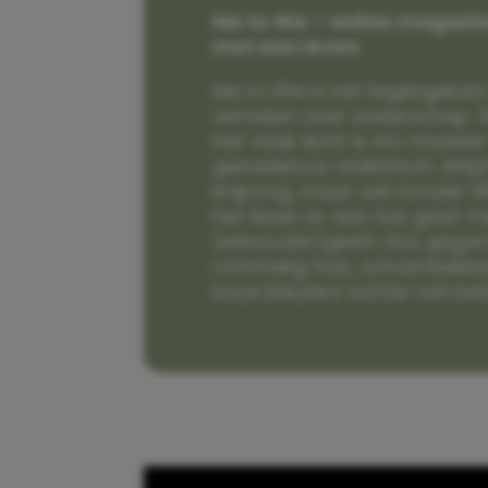
Me to We – online magazin
met een leven
Me to We is het tegengeluid 
verhalen over ouderschap. W
het vaak écht is om moeder t
genadeloos realistisch. Alti
knipoog, maar wel zonder fi
het leven er aan toe gaat m
(eenouder)gezin. Dus gega
rommelig huis, schuimbekke
boze kleuters achter het be