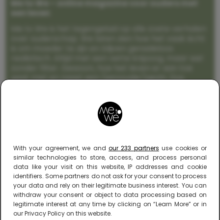
Me to We – online magazine voor ouders met
een leven
Me to We is het tegengeluid op alle zoete verhalen
over ouderschap. We laten zien hoe het vaak écht
is om moeder te zijn en blijven genadeloos
realistisch. Altijd met een vette knipoog, maar wel
zonder filter. Gewoon, hoe het leven er aan toe
gaat met en naast een (eenouder)gezin. Dus
gegarandeerd een rommelig huis, schuimbekkende
peuters en boze kleuters achter het behang.
With your agreement, we and
our 233 partners
use cookies or
similar technologies to store, access, and process personal
data like your visit on this website, IP addresses and cookie
identifiers. Some partners do not ask for your consent to process
your data and rely on their legitimate business interest. You can
withdraw your consent or object to data processing based on
legitimate interest at any time by clicking on “Learn More” or in
our Privacy Policy on this website.