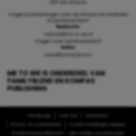
3511 SW Utrecht
Vragen/opmerkingen over de inhoud van artikelen
of persberichten?
Redactie:
redactie@me-to-we.nl
Vragen over samenwerken?
Sales:
sales@familyblend.nl
ME TO WE IS ONDERDEEL VAN
FAMILYBLEND EN KOMPAS
PUBLISHING
Homepage
Over ons
Adverteren
Privacy- en cookiebeleid
Cookie-instellingen wijzigen
© 2026 Kompas Blend B.V. - Alle rechten voorbehouden