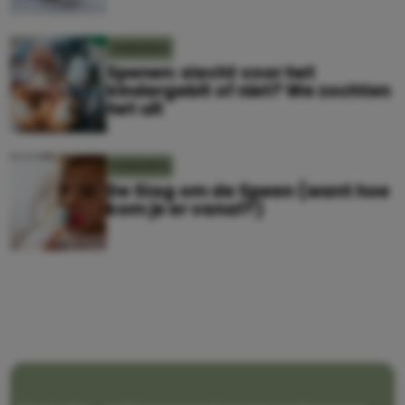
KINDEREN
Spenen: slecht voor het
kindergebit of niet? We zochten
het uit
KINDEREN
De Slag om de Speen (want hoe
kom je er vanaf?)