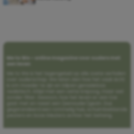
Me to We – online magazine voor ouders met
een leven
Me to We is het tegengeluid op alle zoete verhalen
over ouderschap. We laten zien hoe het vaak écht
is om moeder te zijn en blijven genadeloos
realistisch. Altijd met een vette knipoog, maar wel
zonder filter. Gewoon, hoe het leven er aan toe
gaat met en naast een (eenouder)gezin. Dus
gegarandeerd een rommelig huis, schuimbekkende
peuters en boze kleuters achter het behang.