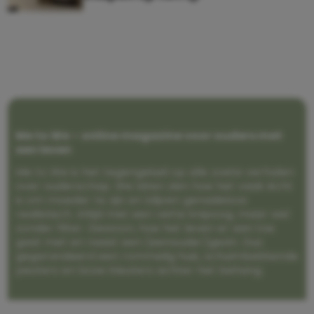
Me to We – online magazine voor ouders met
een leven
Me to We is het tegengeluid op alle zoete verhalen
over ouderschap. We laten zien hoe het vaak écht
is om moeder te zijn en blijven genadeloos
realistisch. Altijd met een vette knipoog, maar wel
zonder filter. Gewoon, hoe het leven er aan toe
gaat met en naast een (eenouder)gezin. Dus
gegarandeerd een rommelig huis, schuimbekkende
peuters en boze kleuters achter het behang.