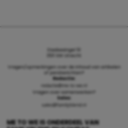
Daalsesingel 51
3511 SW Utrecht
Vragen/opmerkingen over de inhoud van artikelen
of persberichten?
Redactie:
redactie@me-to-we.nl
Vragen over samenwerken?
Sales:
sales@familyblend.nl
ME TO WE IS ONDERDEEL VAN