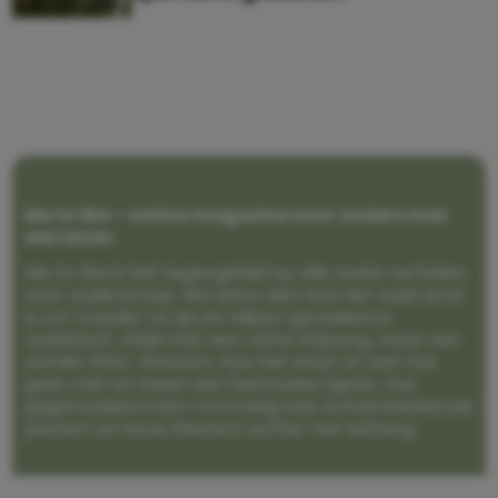
Me to We – online magazine voor ouders met
een leven
Me to We is het tegengeluid op alle zoete verhalen
over ouderschap. We laten zien hoe het vaak écht
is om moeder te zijn en blijven genadeloos
realistisch. Altijd met een vette knipoog, maar wel
zonder filter. Gewoon, hoe het leven er aan toe
gaat met en naast een (eenouder)gezin. Dus
gegarandeerd een rommelig huis, schuimbekkende
peuters en boze kleuters achter het behang.