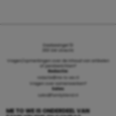
Daalsesingel 51
3511 SW Utrecht
Vragen/opmerkingen over de inhoud van artikelen
of persberichten?
Redactie:
redactie@me-to-we.nl
Vragen over samenwerken?
Sales:
sales@familyblend.nl
ME TO WE IS ONDERDEEL VAN