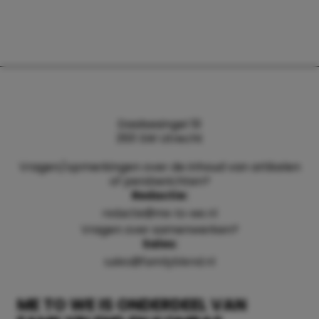
Daalsesingel 51
3511 SW Utrecht
Vragen/opmerkingen over de inhoud van artikelen
of persberichten?
Redactie:
redactie@me-to-we.nl
Vragen over samenwerken?
Sales:
sales@familyblend.nl
ME TO WE IS ONDERDEEL VAN