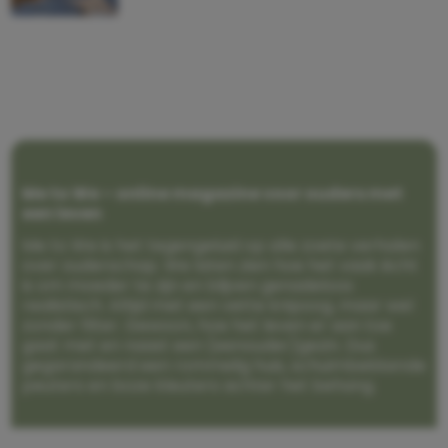
Me to We – online magazine voor ouders met
een leven
Me to We is het tegengeluid op alle zoete verhalen
over ouderschap. We laten zien hoe het vaak écht
is om moeder te zijn en blijven genadeloos
realistisch. Altijd met een vette knipoog, maar wel
zonder filter. Gewoon, hoe het leven er aan toe
gaat met en naast een (eenouder)gezin. Dus
gegarandeerd een rommelig huis, schuimbekkende
peuters en boze kleuters achter het behang.