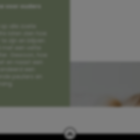
e voor ouders
op alle zoete
e laten zien hoe
e zijn en blijven
jd met een vette
lter. Gewoon, hoe
et en naast een
randeerd een
nde peuters en
hang.