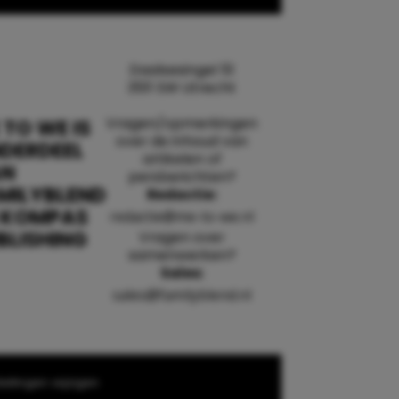
Daalsesingel 51
3511 SW Utrecht
Vragen/opmerkingen
 TO WE IS
over de inhoud van
DERDEEL
artikelen of
AN
persberichten?
MILYBLEND
Redactie:
 KOMPAS
redactie@me-to-we.nl
BLISHING
Vragen over
samenwerken?
Sales:
sales@familyblend.nl
ellingen wijzigen