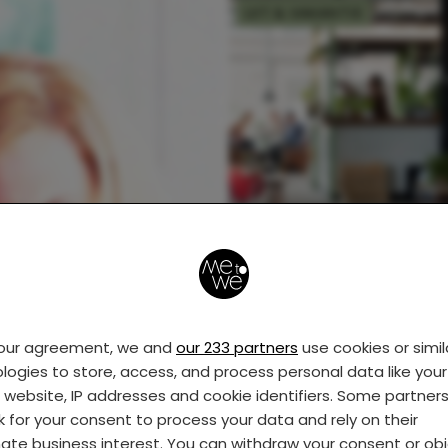
UIT & VAKANTIE
Bij dit geweldige tent
in Rotterdam wil je n
meer weg
your agreement, we and
our 233 partners
use cookies or simil
logies to store, access, and process personal data like your 
UIT & VAKANTIE
s website, IP addresses and cookie identifiers. Some partner
k for your consent to process your data and rely on their
mate business interest. You can withdraw your consent or ob