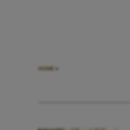
HOME
»
STAD