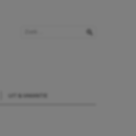
Zoek op de website
zoeken
UIT & VAKANTIE