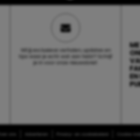
ME
Wil jij exclusieve verhalen, updates en
ON
tips waar je echt wat aan hebt? Schrijf
V
je in voor onze nieuwsbrief.
FA
EN
PU
ver ons
Adverteren
Privacy- en cookiebeleid
Cookie-inst