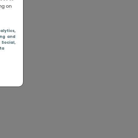
ing on
nalytics
,
ing and
, Social
,
ata
rip