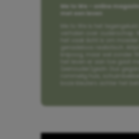
Me to We – online magazin
met een leven
Me to We is het tegengeluid 
verhalen over ouderschap. W
het vaak écht is om moeder t
genadeloos realistisch. Alti
knipoog, maar wel zonder fi
het leven er aan toe gaat m
(eenouder)gezin. Dus gega
rommelig huis, schuimbekke
boze kleuters achter het be