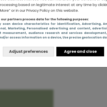
rocessing based on legitimate interest at any time by click
More” or in our Privacy Policy on this website.
our partners process data for the following purposes:
ie je
y scan device characteristics for identification
, Advertising
, A
onal
, Marketing
, Personalised advertising and content, advertis
e van de
t measurement, audience research and services development
nd/or access information on a device
, Use precise geolocation d
orp
Een heerlijke stedent
voor deze herfst:
Adjust preferences
Agree and close
Malmö!