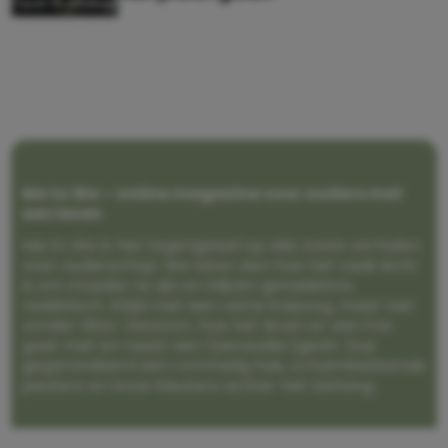
Me to We – online magazine voor ouders met
een leven
Me to We is het tegengeluid op alle zoete verhalen
over ouderschap. We laten zien hoe het vaak écht
is om moeder te zijn en blijven genadeloos
realistisch. Altijd met een vette knipoog, maar wel
zonder filter. Gewoon, hoe het leven er aan toe
gaat met en naast een (eenouder)gezin. Dus
gegarandeerd een rommelig huis, schuimbekkende
peuters en boze kleuters achter het behang.