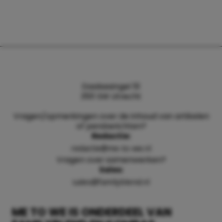
Daalsesingel 51
3511 SW Utrecht
Vragen/opmerkingen over de inhoud van artikelen
of persberichten?
Redactie:
redactie@me-to-we.nl
Vragen over samenwerken?
Sales:
sales@familyblend.nl
ME TO WE IS ONDERDEEL VAN