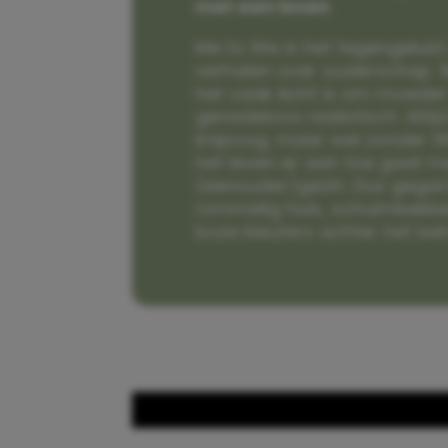
met een leven
Me to We is het tegengeluid 
verhalen over ouderschap. W
het vaak écht is om moeder t
genadeloos realistisch. Alti
knipoog, maar wel zonder fi
het leven er aan toe gaat m
(eenouder)gezin. Dus gega
rommelig huis, schuimbekke
boze kleuters achter het be