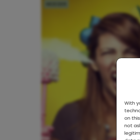
MOEDER
With 
techno
on thi
not as
legiti