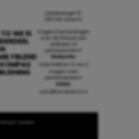
Daalsesingel 51
3511 SW Utrecht
Vragen/opmerkingen
 TO WE IS
over de inhoud van
DERDEEL
artikelen of
AN
persberichten?
MILYBLEND
Redactie:
 KOMPAS
redactie@me-to-we.nl
BLISHING
Vragen over
samenwerken?
Sales:
sales@familyblend.nl
ellingen wijzigen