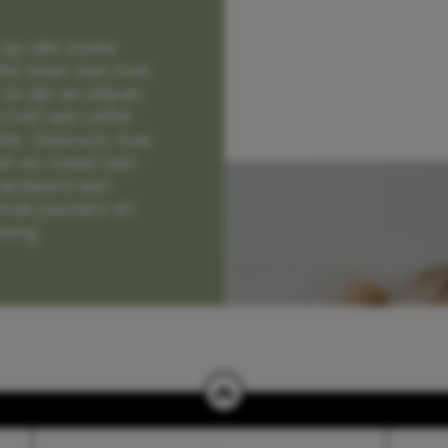
op alle zoete
e laten zien hoe
e zijn en blijven
jd met een vette
lter. Gewoon, hoe
et en naast een
randeerd een
nde peuters en
hang.