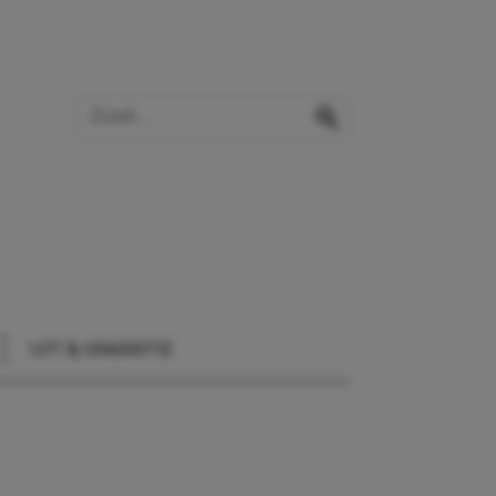
Zoek op de website
zoeken
UIT & VAKANTIE