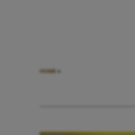
HOME
»
STAY AT HOME MOM