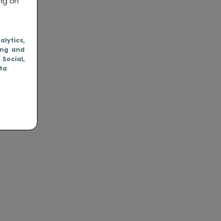
ing on
nalytics
,
ing and
, Social
,
ata