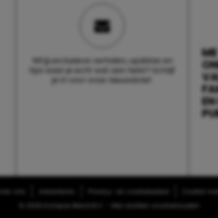
ME
Wil jij exclusieve verhalen, updates en
ON
tips waar je echt wat aan hebt? Schrijf
V
je in voor onze nieuwsbrief.
FA
EN
PU
ver ons
Adverteren
Privacy- en cookiebeleid
Cookie-inst
© 2026 Kompas Blend B.V. - Alle rechten voorbehouden