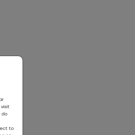
ar
visit
s do
ject to