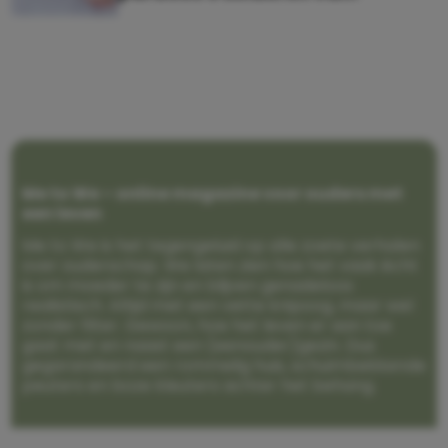
Me to We – online magazine voor ouders met
een leven
Me to We is het tegengeluid op alle zoete verhalen
over ouderschap. We laten zien hoe het vaak écht
is om moeder te zijn en blijven genadeloos
realistisch. Altijd met een vette knipoog, maar wel
zonder filter. Gewoon, hoe het leven er aan toe
gaat met en naast een (eenouder)gezin. Dus
gegarandeerd een rommelig huis, schuimbekkende
peuters en boze kleuters achter het behang.