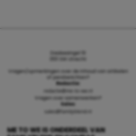
Daalsesingel 51
3511 SW Utrecht
Vragen/opmerkingen over de inhoud van artikelen
of persberichten?
Redactie:
redactie@me-to-we.nl
Vragen over samenwerken?
Sales:
sales@familyblend.nl
ME TO WE IS ONDERDEEL VAN