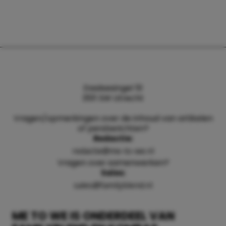
Daalsesingel 51
3511 SW Utrecht
Vragen/opmerkingen over de inhoud van artikelen
of persberichten?
Redactie:
redactie@me-to-we.nl
Vragen over samenwerken?
Sales:
sales@familyblend.nl
ME TO WE IS ONDERDEEL VAN