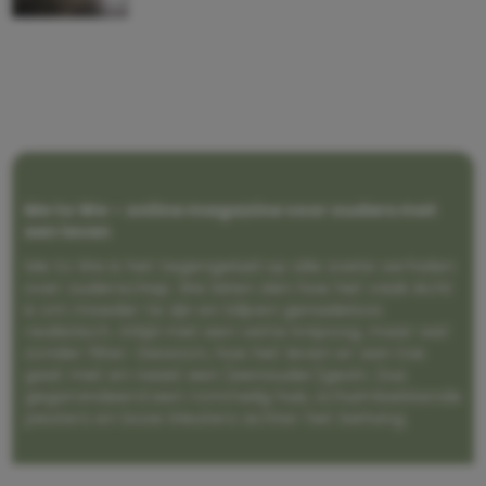
Me to We – online magazine voor ouders met
een leven
Me to We is het tegengeluid op alle zoete verhalen
over ouderschap. We laten zien hoe het vaak écht
is om moeder te zijn en blijven genadeloos
realistisch. Altijd met een vette knipoog, maar wel
zonder filter. Gewoon, hoe het leven er aan toe
gaat met en naast een (eenouder)gezin. Dus
gegarandeerd een rommelig huis, schuimbekkende
peuters en boze kleuters achter het behang.