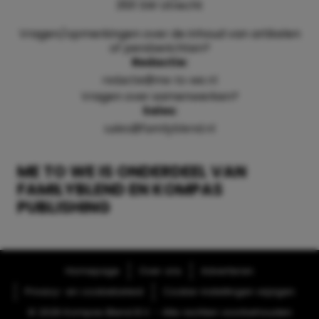
3511 SW Utrecht
Vragen/opmerkingen over de inhoud van artikelen
of persberichten?
Redactie:
redactie@me-to-we.nl
Vragen over samenwerken?
Sales:
sales@familyblend.nl
ME TO WE IS ONDERDEEL VAN
FAMILYBLEND EN KOMPAS
PUBLISHING
Homepage
Over ons
Adverteren
Privacy- en cookiebeleid
Cookie-instellingen wijzigen
© 2026 Kompas Blend B.V. - Alle rechten voorbehouden