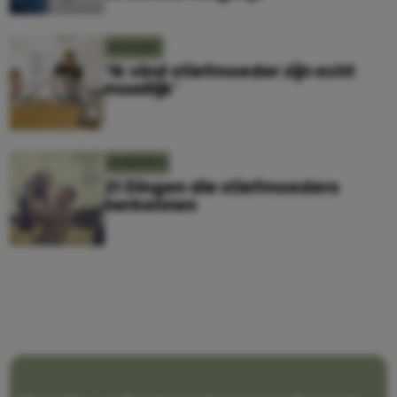
MOEDER
‘Ik vind stiefmoeder zijn echt
moeilijk’
KINDEREN
21 Dingen die stiefmoeders
herkennen