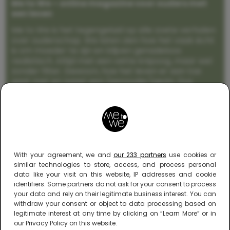
Me to We – online magazine voor ouders met
een leven
Me to We is het tegengeluid op alle zoete verhalen
over ouderschap. We laten zien hoe het vaak écht
is om moeder te zijn en blijven genadeloos
realistisch. Altijd met een vette knipoog, maar wel
zonder filter. Gewoon, hoe het leven er aan toe
gaat met en naast een (eenouder)gezin. Dus
gegarandeerd een rommelig huis, schuimbekkende
peuters en boze kleuters achter het behang.
With your agreement, we and
our 233 partners
use cookies or
similar technologies to store, access, and process personal
data like your visit on this website, IP addresses and cookie
identifiers. Some partners do not ask for your consent to process
your data and rely on their legitimate business interest. You can
withdraw your consent or object to data processing based on
legitimate interest at any time by clicking on “Learn More” or in
our Privacy Policy on this website.