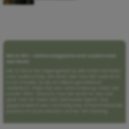
Me to We – online magazine voor ouders met
een leven
Me to We is het tegengeluid op alle zoete verhalen
over ouderschap. We laten zien hoe het vaak écht
is om moeder te zijn en blijven genadeloos
realistisch. Altijd met een vette knipoog, maar wel
zonder filter. Gewoon, hoe het leven er aan toe
gaat met en naast een (eenouder)gezin. Dus
gegarandeerd een rommelig huis, schuimbekkende
peuters en boze kleuters achter het behang.