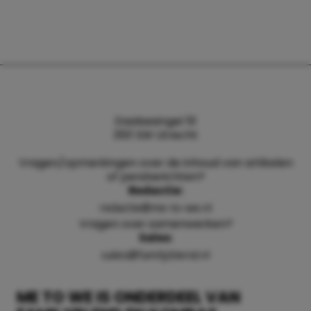
Daalsesingel 51
3511 SW Utrecht
Vragen/opmerkingen over de inhoud van artikelen
of persberichten?
Redactie:
redactie@me-to-we.nl
Vragen over samenwerken?
Sales:
sales@familyblend.nl
ME TO WE IS ONDERDEEL VAN