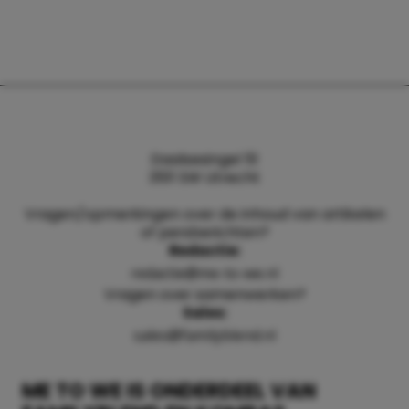
Daalsesingel 51
3511 SW Utrecht
Vragen/opmerkingen over de inhoud van artikelen
of persberichten?
Redactie:
redactie@me-to-we.nl
Vragen over samenwerken?
Sales:
sales@familyblend.nl
ME TO WE IS ONDERDEEL VAN