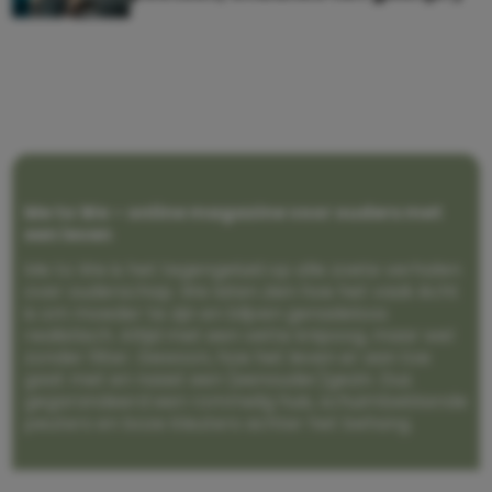
Me to We – online magazine voor ouders met
een leven
Me to We is het tegengeluid op alle zoete verhalen
over ouderschap. We laten zien hoe het vaak écht
is om moeder te zijn en blijven genadeloos
realistisch. Altijd met een vette knipoog, maar wel
zonder filter. Gewoon, hoe het leven er aan toe
gaat met en naast een (eenouder)gezin. Dus
gegarandeerd een rommelig huis, schuimbekkende
peuters en boze kleuters achter het behang.