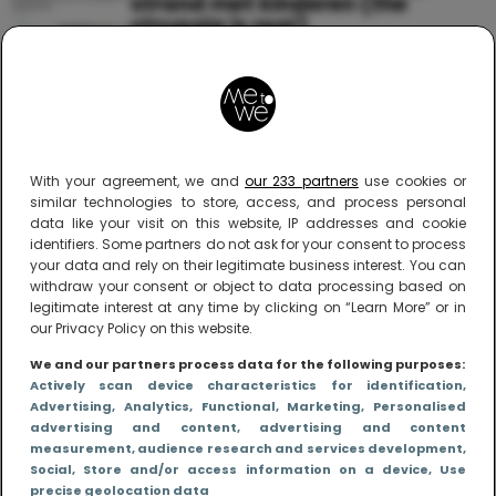
strand met kinderen (the
struggle is real)
KINDEREN
10 Superslimme ouderhacks die
je meteen wil uitproberen
With your agreement, we and
our 233 partners
use cookies or
similar technologies to store, access, and process personal
data like your visit on this website, IP addresses and cookie
UIT & VAKANTIE
identifiers. Some partners do not ask for your consent to process
your data and rely on their legitimate business interest. You can
Na een heerlijk dagje strand
withdraw your consent or object to data processing based on
nog even nagenieten bij Eazee in
legitimate interest at any time by clicking on “Learn More” or in
Egmond
our Privacy Policy on this website.
We and our partners process data for the following purposes:
UIT & VAKANTIE
Actively scan device characteristics for identification
,
Advertising
, Analytics
, Functional
, Marketing
, Personalised
De 15 leukste strandtenten voor
advertising and content, advertising and content
ouders én (kleine) kinderen
measurement, audience research and services development
,
Social
, Store and/or access information on a device
, Use
precise geolocation data