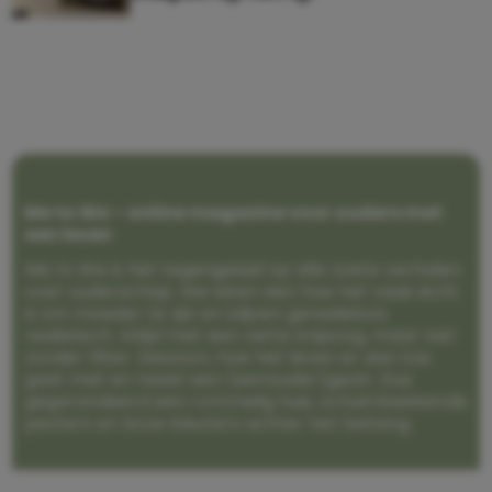
Me to We – online magazine voor ouders met
een leven
Me to We is het tegengeluid op alle zoete verhalen
over ouderschap. We laten zien hoe het vaak écht
is om moeder te zijn en blijven genadeloos
realistisch. Altijd met een vette knipoog, maar wel
zonder filter. Gewoon, hoe het leven er aan toe
gaat met en naast een (eenouder)gezin. Dus
gegarandeerd een rommelig huis, schuimbekkende
peuters en boze kleuters achter het behang.