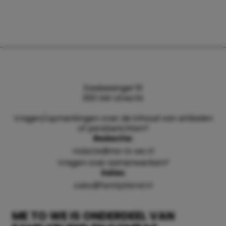
Daalsesingel 51
3511 SW Utrecht
Vragen/opmerkingen over de inhoud van artikelen
of persberichten?
Redactie:
redactie@me-to-we.nl
Vragen over samenwerken?
Sales:
sales@familyblend.nl
ME TO WE IS ONDERDEEL VAN