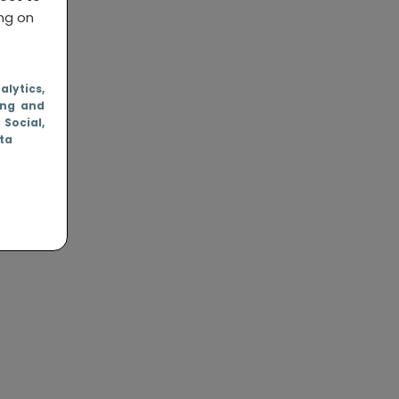
ing on
nalytics
,
ing and
, Social
,
ata