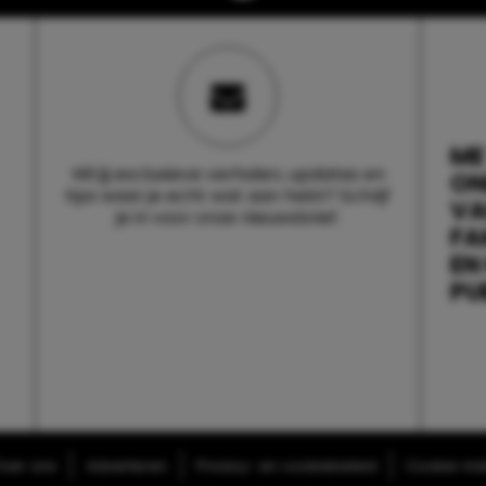
ME
Wil jij exclusieve verhalen, updates en
ON
tips waar je echt wat aan hebt? Schrijf
V
je in voor onze nieuwsbrief.
FA
EN
PU
ver ons
Adverteren
Privacy- en cookiebeleid
Cookie-inst