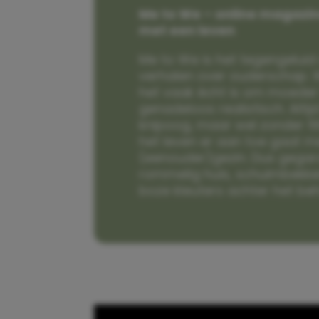
Me to We – online magazin
met een leven
Me to We is het tegengeluid 
verhalen over ouderschap. W
het vaak écht is om moeder t
genadeloos realistisch. Alti
knipoog, maar wel zonder fi
het leven er aan toe gaat m
(eenouder)gezin. Dus gega
rommelig huis, schuimbekke
boze kleuters achter het be