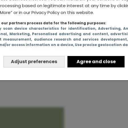
rocessing based on legitimate interest at any time by click
More” or in our Privacy Policy on this website.
our partners process data for the following purposes:
 in
y scan device characteristics for identification
, Advertising
, A
onal
, Marketing
, Personalised advertising and content, advertis
erk af in
t measurement, audience research and services development
nd/or access information on a device
, Use precise geolocation d
en
Adjust preferences
Agree and close