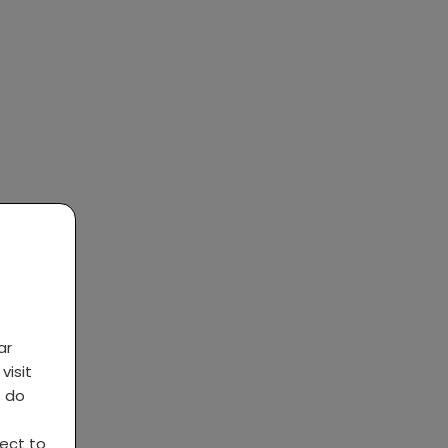
ar
visit
s do
ject to