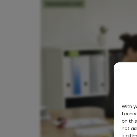
ZWANGERSCHAP
With 
techno
on thi
not as
legiti