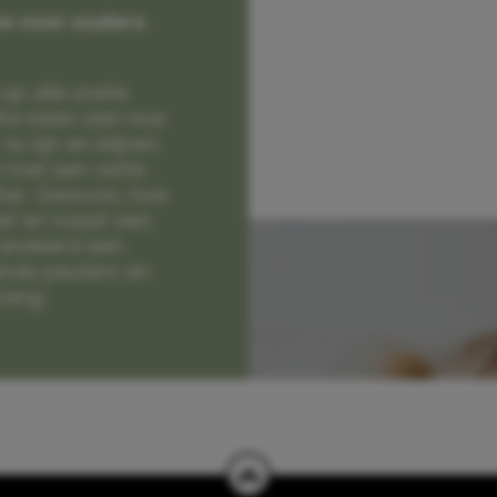
e voor ouders
op alle zoete
e laten zien hoe
e zijn en blijven
jd met een vette
lter. Gewoon, hoe
et en naast een
randeerd een
nde peuters en
hang.