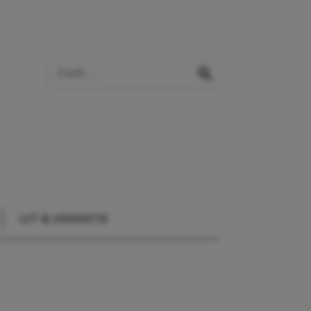
Zoek op de website
zoeken
UIT & VAKANTIE