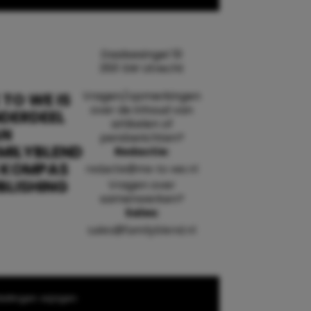
Daalsesingel 51
3511 SW Utrecht
Vragen/opmerkingen
 TO WE IS
over de inhoud van
DERDEEL
artikelen of
AN
persberichten?
MILYBLEND
Redactie:
 KOMPAS
redactie@me-to-we.nl
BLISHING
Vragen over
samenwerken?
Sales:
sales@familyblend.nl
ellingen wijzigen