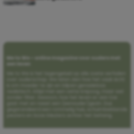
Me to We – online magazine voor ouders met
een leven
Me to We is het tegengeluid op alle zoete verhalen
over ouderschap. We laten zien hoe het vaak écht
is om moeder te zijn en blijven genadeloos
realistisch. Altijd met een vette knipoog, maar wel
zonder filter. Gewoon, hoe het leven er aan toe
gaat met en naast een (eenouder)gezin. Dus
gegarandeerd een rommelig huis, schuimbekkende
peuters en boze kleuters achter het behang.