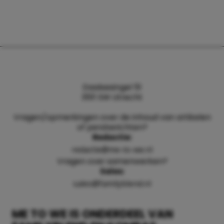
Daalsesingel 51
3511 SW Utrecht
Vragen/opmerkingen over de inhoud van artikelen
of persberichten?
Redactie:
redactie@me-to-we.nl
Vragen over samenwerken?
Sales:
sales@familyblend.nl
ME TO WE IS ONDERDEEL VAN