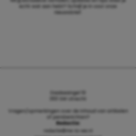
Wil jij exclusieve verhalen, updates en tips waar je
echt wat aan hebt? Schrijf je in voor onze
nieuwsbrief.
Daalsesingel 51
3511 SW Utrecht
Vragen/opmerkingen over de inhoud van artikelen
of persberichten?
Redactie:
redactie@me-to-we.nl