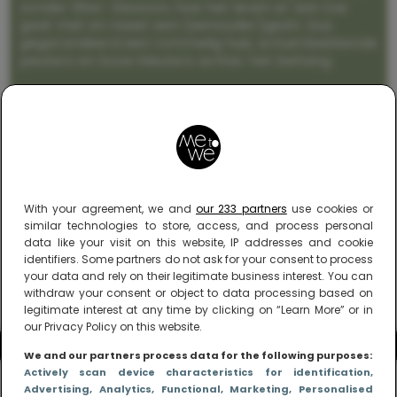
zonder filter. Gewoon, hoe het leven er aan toe
gaat met en naast een (eenouder)gezin. Dus
gegarandeerd een rommelig huis, schuimbekkende
peuters en boze kleuters achter het behang.
With your agreement, we and
our 233 partners
use cookies or
similar technologies to store, access, and process personal
data like your visit on this website, IP addresses and cookie
identifiers. Some partners do not ask for your consent to process
your data and rely on their legitimate business interest. You can
withdraw your consent or object to data processing based on
legitimate interest at any time by clicking on “Learn More” or in
our Privacy Policy on this website.
We and our partners process data for the following purposes:
Actively scan device characteristics for identification
,
Advertising
, Analytics
, Functional
, Marketing
, Personalised