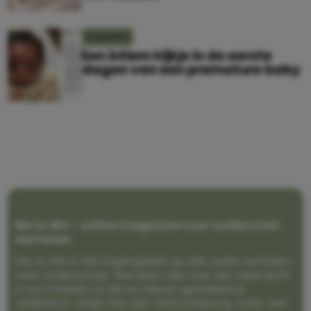
KINDEREN
Een intiem kijkje in de eerste
dagen van een premature baby
Me to We – online magazine voor ouders met
een leven
Me to We is het tegengeluid op alle zoete verhalen
over ouderschap. We laten zien hoe het vaak écht
is om moeder te zijn en blijven genadeloos
realistisch. Altijd met een vette knipoog, maar wel