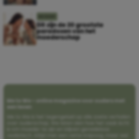
MOEDER
Dit zijn de 20 grootste
paradoxen van het
moederschap
Me to We – online magazine voor ouders met
een leven
Me to We is het tegengeluid op alle zoete verhalen
over ouderschap. We laten zien hoe het vaak écht
is om moeder te zijn en blijven genadeloos
realistisch. Altijd met een vette knipoog, maar wel