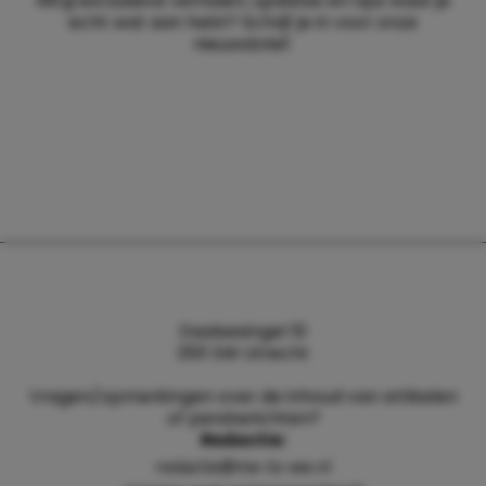
Wil jij exclusieve verhalen, updates en tips waar je
echt wat aan hebt? Schrijf je in voor onze
nieuwsbrief.
Daalsesingel 51
3511 SW Utrecht
Vragen/opmerkingen over de inhoud van artikelen
of persberichten?
Redactie:
redactie@me-to-we.nl