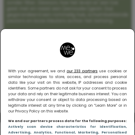
zonder filter. Gewoon, hoe het leven er aan toe
gaat met en naast een (eenouder)gezin. Dus
gegarandeerd een rommelig huis, schuimbekkende
peuters en boze kleuters achter het behang.
With your agreement, we and
our 233 partners
use cookies or
similar technologies to store, access, and process personal
data like your visit on this website, IP addresses and cookie
identifiers. Some partners do not ask for your consent to process
your data and rely on their legitimate business interest. You can
withdraw your consent or object to data processing based on
legitimate interest at any time by clicking on “Learn More” or in
our Privacy Policy on this website.
We and our partners process data for the following purposes:
Actively scan device characteristics for identification
,
Advertising
, Analytics
, Functional
, Marketing
, Personalised