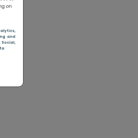
ing on
nalytics
,
ing and
, Social
,
ata