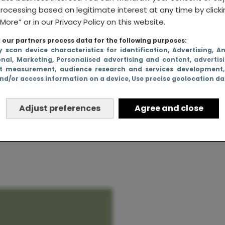
rocessing based on legitimate interest at any time by click
More” or in our Privacy Policy on this website.
our partners process data for the following purposes:
aderlijk:
y scan device characteristics for identification
, Advertising
, A
onal
, Marketing
, Personalised advertising and content, advertis
nseizoen!
t measurement, audience research and services development
nd/or access information on a device
, Use precise geolocation d
 kunt
Adjust preferences
Agree and close