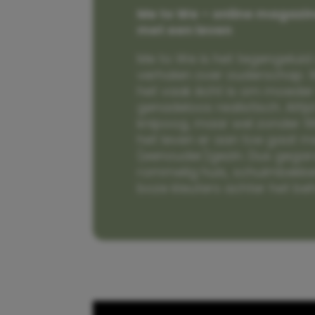
Me to We – online magazin
met een leven
Me to We is het tegengeluid 
verhalen over ouderschap. W
het vaak écht is om moeder t
genadeloos realistisch. Alti
knipoog, maar wel zonder fi
het leven er aan toe gaat m
(eenouder)gezin. Dus gega
rommelig huis, schuimbekke
boze kleuters achter het be