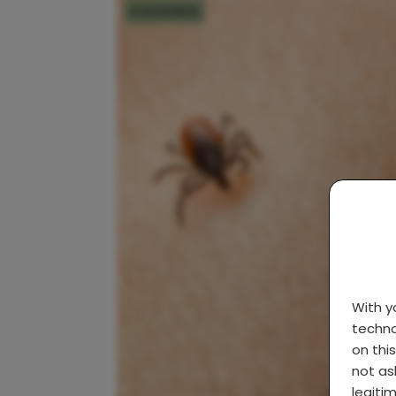
KINDEREN
With 
techno
on thi
not as
legiti