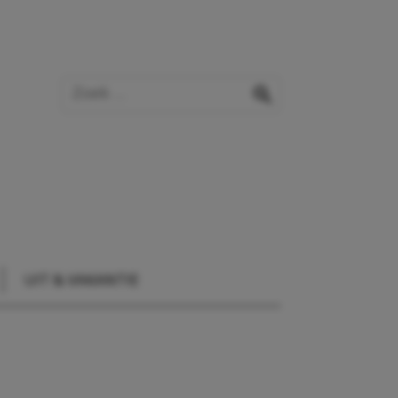
Zoek op de website
zoeken
UIT & VAKANTIE