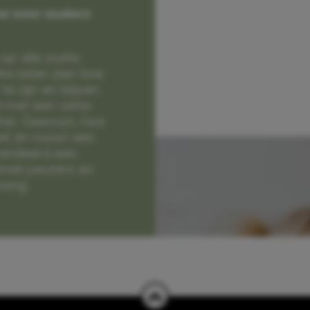
e voor ouders
op alle zoete
e laten zien hoe
e zijn en blijven
jd met een vette
lter. Gewoon, hoe
et en naast een
randeerd een
nde peuters en
hang.