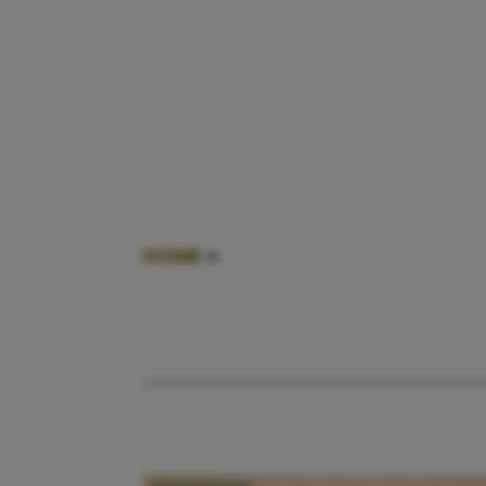
HOME
»
TEKENBEET