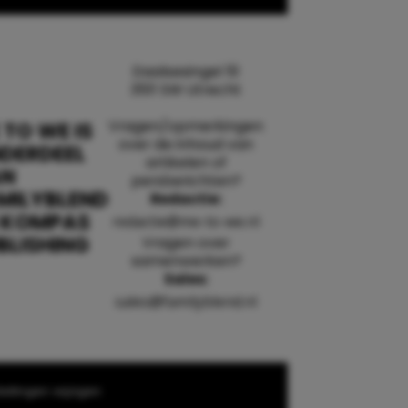
Daalsesingel 51
3511 SW Utrecht
Vragen/opmerkingen
 TO WE IS
over de inhoud van
DERDEEL
artikelen of
AN
persberichten?
MILYBLEND
Redactie:
 KOMPAS
redactie@me-to-we.nl
BLISHING
Vragen over
samenwerken?
Sales:
sales@familyblend.nl
ellingen wijzigen