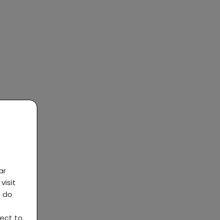
ar
visit
s do
ject to