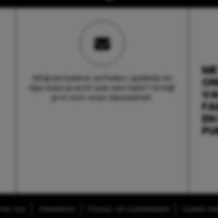
ME
Wil jij exclusieve verhalen, updates en
ON
tips waar je echt wat aan hebt? Schrijf
V
je in voor onze nieuwsbrief.
FA
EN
PU
ver ons
Adverteren
Privacy- en cookiebeleid
Cookie-inst