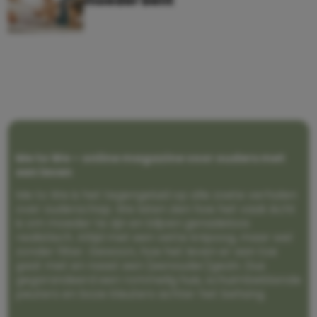
moeder bent
Me to We – online magazine voor ouders met
een leven
Me to We is het tegengeluid op alle zoete verhalen
over ouderschap. We laten zien hoe het vaak écht
is om moeder te zijn en blijven genadeloos
realistisch. Altijd met een vette knipoog, maar wel
zonder filter. Gewoon, hoe het leven er aan toe
gaat met en naast een (eenouder)gezin. Dus
gegarandeerd een rommelig huis, schuimbekkende
peuters en boze kleuters achter het behang.