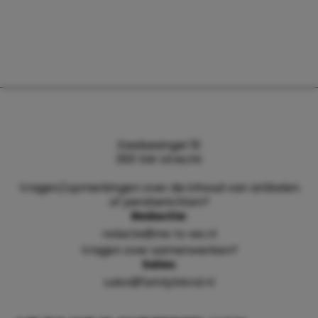
Daalsesingel 51
3511 SW Utrecht
Vragen/opmerkingen over de inhoud van artikelen
of persberichten?
Redactie:
redactie@me-to-we.nl
Vragen over samenwerken?
Sales:
sales@familyblend.nl