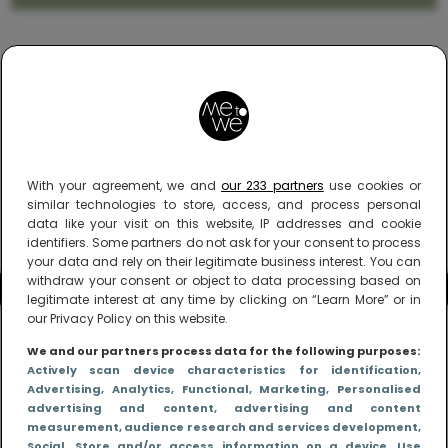
With your agreement, we and
our 233 partners
use cookies or
similar technologies to store, access, and process personal
data like your visit on this website, IP addresses and cookie
identifiers. Some partners do not ask for your consent to process
your data and rely on their legitimate business interest. You can
withdraw your consent or object to data processing based on
legitimate interest at any time by clicking on “Learn More” or in
our Privacy Policy on this website.
We and our partners process data for the following purposes:
Actively scan device characteristics for identification
,
Advertising
, Analytics
, Functional
, Marketing
, Personalised
advertising and content, advertising and content
measurement, audience research and services development
,
Social
, Store and/or access information on a device
, Use