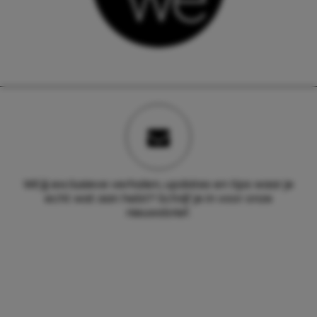
Wil jij exclusieve verhalen, updates en tips waar je
echt wat aan hebt? Schrijf je in voor onze
nieuwsbrief.