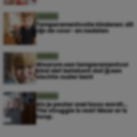
KINDEREN
Temperamentvolle kinderen: dit
zijn de voor- en nadelen
KINDEREN
Waarom een temperamentvol
kind niet betekent dat jij een
slechte ouder bent
KINDEREN
Als je peuter snel boos wordt…
The struggle is real! Maar er is
hoop.