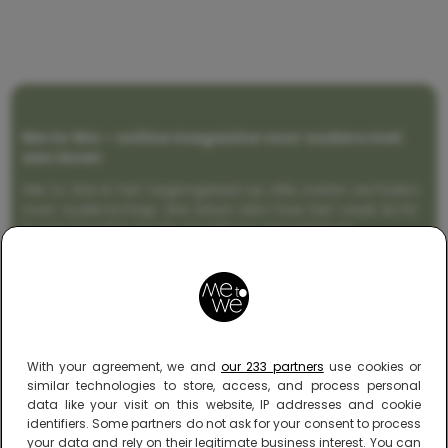
Me to We – online magazine voor ouders met
een leven
Me to We is het tegengeluid op alle zoete verhalen
over ouderschap. We laten zien hoe het vaak écht
is om moeder te zijn en blijven genadeloos
realistisch. Altijd met een vette knipoog, maar wel
zonder filter. Gewoon, hoe het leven er aan toe
gaat met en naast een (eenouder)gezin. Dus
gegarandeerd een rommelig huis, schuimbekkende
peuters en boze kleuters achter het behang.
With your agreement, we and
our 233 partners
use cookies or
similar technologies to store, access, and process personal
data like your visit on this website, IP addresses and cookie
identifiers. Some partners do not ask for your consent to process
your data and rely on their legitimate business interest. You can