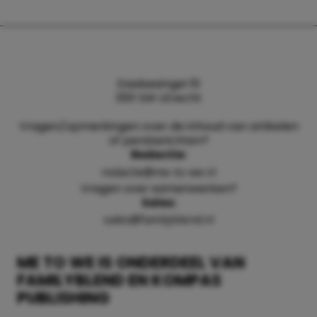
Daalsesingel 51
3511 SW Utrecht
Vragen/opmerkingen over de inhoud van artikelen
of persberichten?
Redactie:
redactie@me-to-we.nl
Vragen over samenwerken?
Sales:
sales@familyblend.nl
ME TO WE IS ONDERDEEL VAN
FAMILYBLEND EN KOMPAS
PUBLISHING