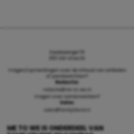
Daalsesingel 51
3511 SW Utrecht
Vragen/opmerkingen over de inhoud van artikelen
of persberichten?
Redactie:
redactie@me-to-we.nl
Vragen over samenwerken?
Sales:
sales@familyblend.nl
ME TO WE IS ONDERDEEL VAN