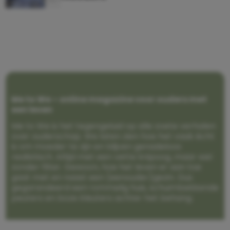
Me to We – online magazine voor ouders met
een leven
Me to We is het tegengeluid op alle zoete verhalen
over ouderschap. We laten zien hoe het vaak écht
is om moeder te zijn en blijven genadeloos
realistisch. Altijd met een vette knipoog, maar wel
zonder filter. Gewoon, hoe het leven er aan toe
gaat met en naast een (eenouder)gezin. Dus
gegarandeerd een rommelig huis, schuimbekkende
peuters en boze kleuters achter het behang.