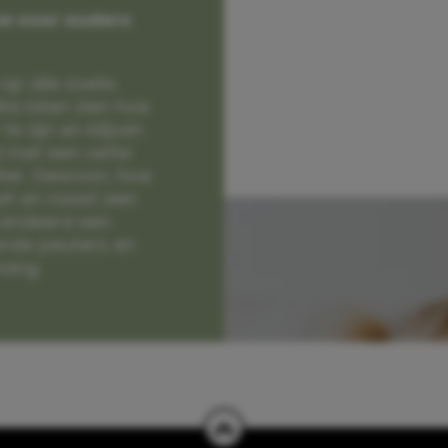
e voor ouders
op alle zoete
e laten zien hoe
e zijn en blijven
jd met een vette
lter. Gewoon, hoe
et en naast een
randeerd een
nde peuters en
hang.