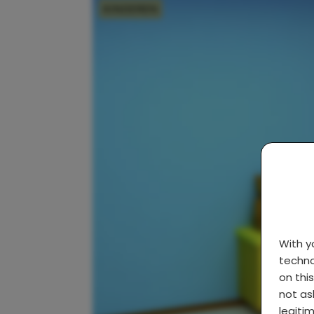
KINDEREN
With 
techno
on thi
not as
legiti