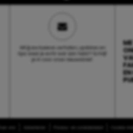
ME
Wil jij exclusieve verhalen, updates en
ON
tips waar je echt wat aan hebt? Schrijf
V
je in voor onze nieuwsbrief.
FA
EN
PU
ver ons
Adverteren
Privacy- en cookiebeleid
Cookie-inst