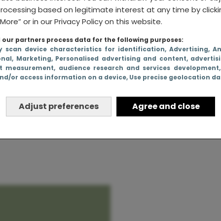
rocessing based on legitimate interest at any time by click
More” or in our Privacy Policy on this website.
our partners process data for the following purposes:
 een 2-
y scan device characteristics for identification
, Advertising
, A
onal
, Marketing
, Personalised advertising and content, advertis
maar gaf
t measurement, audience research and services development
nd/or access information on a device
, Use precise geolocation d
en later
Adjust preferences
Agree and close