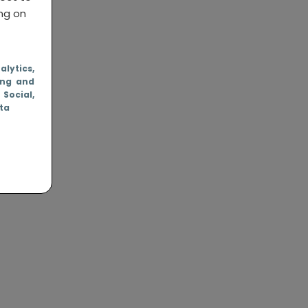
ing on
nalytics
,
ing and
, Social
,
ata