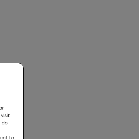
ar
visit
s do
ject to