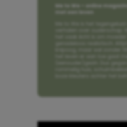
Me to We – online magazin
met een leven
Me to We is het tegengeluid 
verhalen over ouderschap. W
het vaak écht is om moeder t
genadeloos realistisch. Alti
knipoog, maar wel zonder fi
het leven er aan toe gaat m
(eenouder)gezin. Dus gega
rommelig huis, schuimbekke
boze kleuters achter het be