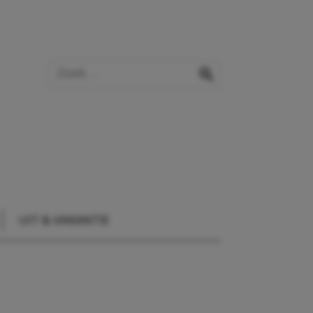
Zoek op de website
zoeken
UIT & VAKANTIE