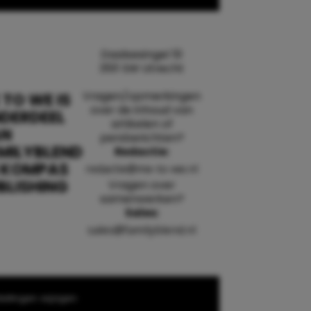
Daalsesingel 51
3511 SW Utrecht
Vragen/opmerkingen
 TO WE IS
over de inhoud van
DERDEEL
artikelen of
AN
persberichten?
MILYBLEND
Redactie:
 KOMPAS
redactie@me-to-we.nl
BLISHING
Vragen over
samenwerken?
Sales:
sales@familyblend.nl
ellingen wijzigen