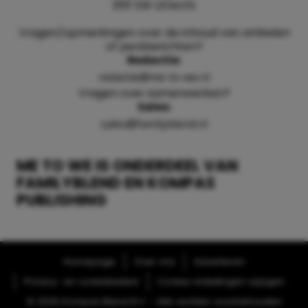
3511 SW Utrecht
Vragen/opmerkingen over de inhoud van artikelen
of persberichten?
Redactie:
redactie@me-to-we.nl
Vragen over samenwerken?
Sales:
sales@familyblend.nl
ME TO WE IS ONDERDEEL VAN
FAMILYBLEND EN KOMPAS
PUBLISHING
Homepage
Over ons
Adverteren
Privacy- en cookiebeleid
Cookie-instellingen wijzigen
© 2026 Kompas Blend B.V. - Alle rechten voorbehouden