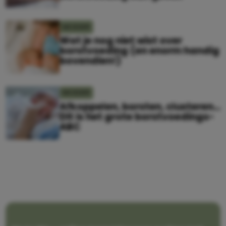
MOEDER
Wat je nog niet wist over
borstvoeding (en enorm handig
bovendien!)
MOEDER
Afkoppelen, borsten, clusteren…
Dit is het grote borstvoedings-
ABC