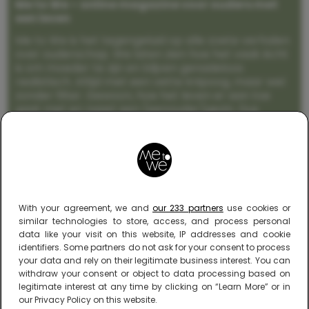
Me to We – online magazine voor ouders met
een leven
Me to We is het tegengeluid op alle zoete verhalen
over ouderschap. We laten zien hoe het vaak écht
is om moeder te zijn en blijven genadeloos
realistisch. Altijd met een vette knipoog, maar wel
zonder filter. Gewoon, hoe het leven er aan toe
gaat met en naast een (eenouder)gezin. Dus
gegarandeerd een rommelig huis, schuimbekkende
peuters en boze kleuters achter het behang.
With your agreement, we and
our 233 partners
use cookies or
similar technologies to store, access, and process personal
data like your visit on this website, IP addresses and cookie
identifiers. Some partners do not ask for your consent to process
your data and rely on their legitimate business interest. You can
withdraw your consent or object to data processing based on
legitimate interest at any time by clicking on “Learn More” or in
our Privacy Policy on this website.