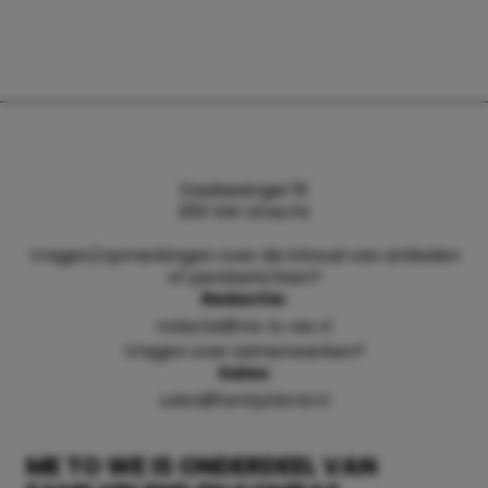
Daalsesingel 51
3511 SW Utrecht
Vragen/opmerkingen over de inhoud van artikelen
of persberichten?
Redactie:
redactie@me-to-we.nl
Vragen over samenwerken?
Sales:
sales@familyblend.nl
ME TO WE IS ONDERDEEL VAN