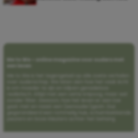
Me to We – online magazine voor ouders met
een leven
Me to We is het tegengeluid op alle zoete verhalen
over ouderschap. We laten zien hoe het vaak écht
is om moeder te zijn en blijven genadeloos
realistisch. Altijd met een vette knipoog, maar wel
zonder filter. Gewoon, hoe het leven er aan toe
gaat met en naast een (eenouder)gezin. Dus
gegarandeerd een rommelig huis, schuimbekkende
peuters en boze kleuters achter het behang.