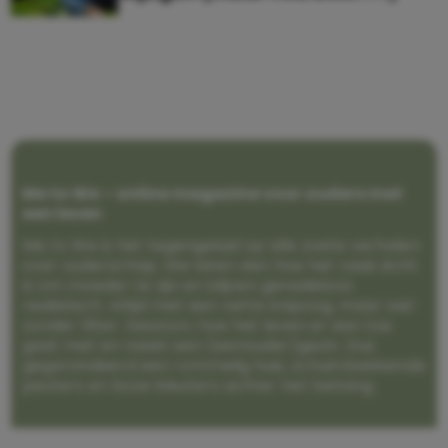
Me to We – online magazine voor ouders met
een leven
Me to We is het tegengeluid op alle zoete verhalen
over ouderschap. We laten zien hoe het vaak écht
is om moeder te zijn en blijven genadeloos
realistisch. Altijd met een vette knipoog, maar wel
zonder filter. Gewoon, hoe het leven er aan toe
gaat met en naast een (eenouder)gezin. Dus
gegarandeerd een rommelig huis, schuimbekkende
peuters en boze kleuters achter het behang.