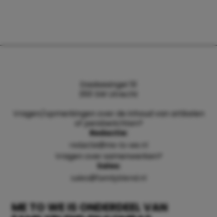
Daalsesingel 51
3511 SW Utrecht
Vragen/opmerkingen over de inhoud van artikelen
of persberichten?
Redactie:
redactie@me-to-we.nl
Vragen over samenwerken?
Sales:
sales@familyblend.nl
ME TO WE IS ONDERDEEL VAN