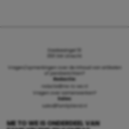
Daalsesingel 51
3511 SW Utrecht
Vragen/opmerkingen over de inhoud van artikelen
of persberichten?
Redactie:
redactie@me-to-we.nl
Vragen over samenwerken?
Sales:
sales@familyblend.nl
ME TO WE IS ONDERDEEL VAN