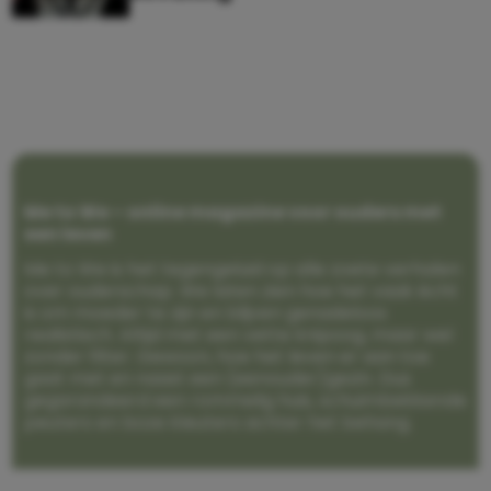
Me to We – online magazine voor ouders met
een leven
Me to We is het tegengeluid op alle zoete verhalen
over ouderschap. We laten zien hoe het vaak écht
is om moeder te zijn en blijven genadeloos
realistisch. Altijd met een vette knipoog, maar wel
zonder filter. Gewoon, hoe het leven er aan toe
gaat met en naast een (eenouder)gezin. Dus
gegarandeerd een rommelig huis, schuimbekkende
peuters en boze kleuters achter het behang.