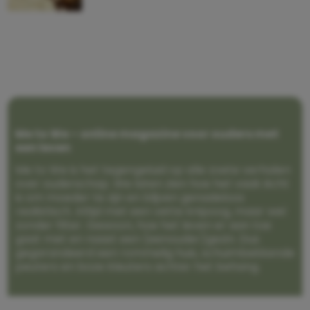
Me to We – online magazine voor ouders met
een leven
Me to We is het tegengeluid op alle zoete verhalen
over ouderschap. We laten zien hoe het vaak écht
is om moeder te zijn en blijven genadeloos
realistisch. Altijd met een vette knipoog, maar wel
zonder filter. Gewoon, hoe het leven er aan toe
gaat met en naast een (eenouder)gezin. Dus
gegarandeerd een rommelig huis, schuimbekkende
peuters en boze kleuters achter het behang.