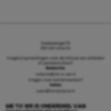
Daalsesingel 51
3511 SW Utrecht
Vragen/opmerkingen over de inhoud van artikelen
of persberichten?
Redactie:
redactie@me-to-we.nl
Vragen over samenwerken?
Sales:
sales@familyblend.nl
ME TO WE IS ONDERDEEL VAN