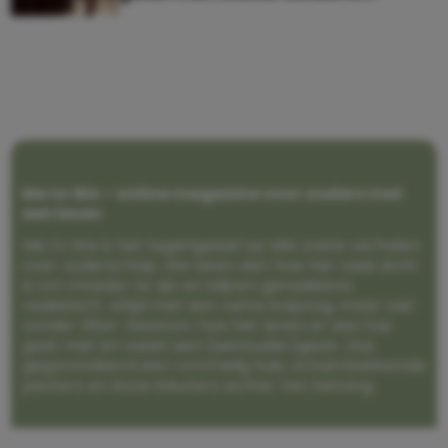
Me to We – online magazine voor ouders met
een leven
Me to We is het tegengeluid op alle zoete verhalen
over ouderschap. We laten zien hoe het vaak écht
is om moeder te zijn en blijven genadeloos
realistisch. Altijd met een vette knipoog, maar wel
zonder filter. Gewoon, hoe het leven er aan toe
gaat met en naast een (eenouder)gezin. Dus
gegarandeerd een rommelig huis, schuimbekkende
peuters en boze kleuters achter het behang.