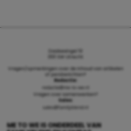
Daalsesingel 51
3511 SW Utrecht
Vragen/opmerkingen over de inhoud van artikelen
of persberichten?
Redactie:
redactie@me-to-we.nl
Vragen over samenwerken?
Sales:
sales@familyblend.nl
ME TO WE IS ONDERDEEL VAN