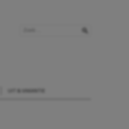
Zoek op de website
zoeken
UIT & VAKANTIE