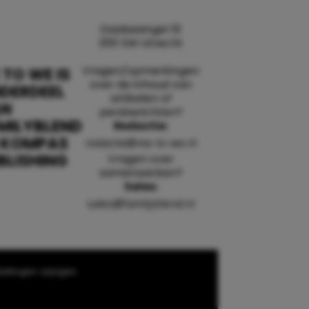
Daalsesingel 51
3511 SW Utrecht
Vragen/opmerkingen
 TO WE IS
over de inhoud van
DERDEEL
artikelen of
AN
persberichten?
MILYBLEND
Redactie:
 KOMPAS
redactie@me-to-we.nl
BLISHING
Vragen over
samenwerken?
Sales:
sales@familyblend.nl
ellingen wijzigen