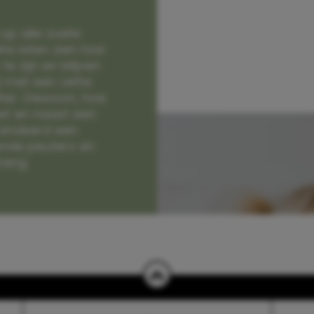
op alle zoete
e laten zien hoe
e zijn en blijven
jd met een vette
lter. Gewoon, hoe
et en naast een
randeerd een
nde peuters en
hang.