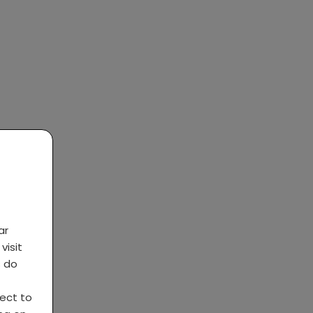
ar
visit
s do
ject to