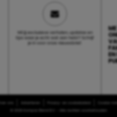
ME
Wil jij exclusieve verhalen, updates en
ON
tips waar je echt wat aan hebt? Schrijf
V
je in voor onze nieuwsbrief.
FA
EN
PU
ver ons
Adverteren
Privacy- en cookiebeleid
Cookie-inst
© 2026 Kompas Blend B.V. - Alle rechten voorbehouden