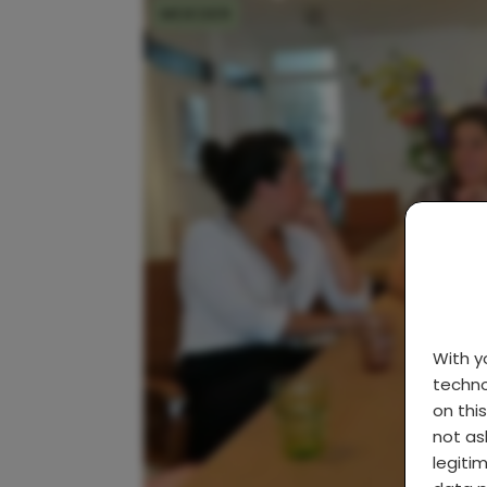
MOEDER
With 
techno
on thi
not as
legiti