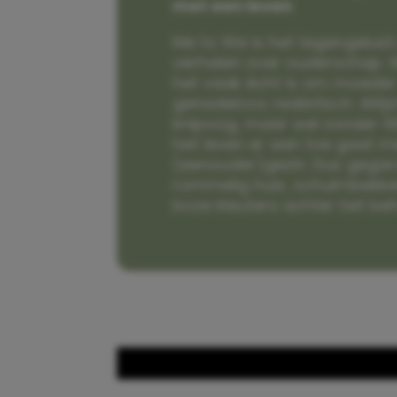
met een leven
Me to We is het tegengeluid 
verhalen over ouderschap. W
het vaak écht is om moeder t
genadeloos realistisch. Alti
knipoog, maar wel zonder fi
het leven er aan toe gaat m
(eenouder)gezin. Dus gega
rommelig huis, schuimbekke
boze kleuters achter het be