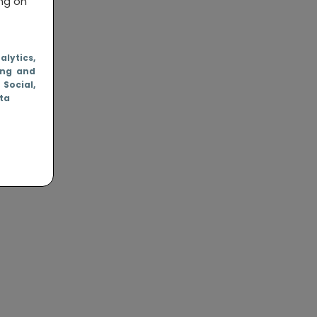
ing on
nalytics
,
ing and
, Social
,
ata