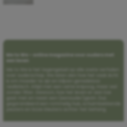
Me to We – online magazine voor ouders met
een leven
Me to We is het tegengeluid op alle zoete verhalen
over ouderschap. We laten zien hoe het vaak écht
is om moeder te zijn en blijven genadeloos
realistisch. Altijd met een vette knipoog, maar wel
zonder filter. Gewoon, hoe het leven er aan toe
gaat met en naast een (eenouder)gezin. Dus
gegarandeerd een rommelig huis, schuimbekkende
peuters en boze kleuters achter het behang.