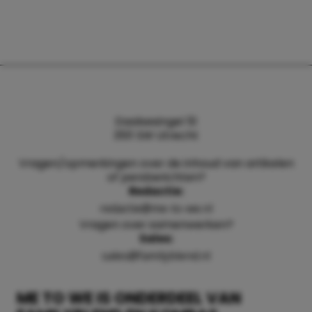
Daalsesingel 51
3511 SW Utrecht
Vragen/opmerkingen over de inhoud van artikelen
of persberichten?
Redactie:
redactie@me-to-we.nl
Vragen over samenwerken?
Sales:
sales@familyblend.nl
ME TO WE IS ONDERDEEL VAN