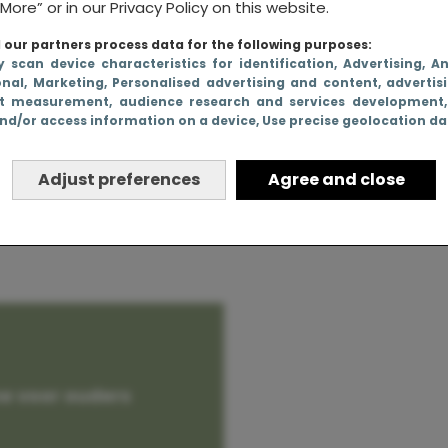
More” or in our Privacy Policy on this website.
our partners process data for the following purposes:
y scan device characteristics for identification
, Advertising
, A
onal
, Marketing
, Personalised advertising and content, advertis
en? 7 tips
t measurement, audience research and services development
nd/or access information on a device
, Use precise geolocation d
te gaan!
Adjust preferences
Agree and close
e voor ouders