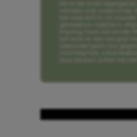
Me to We is het tegengeluid 
verhalen over ouderschap. W
het vaak écht is om moeder t
genadeloos realistisch. Alti
knipoog, maar wel zonder fi
het leven er aan toe gaat m
(eenouder)gezin. Dus gega
rommelig huis, schuimbekke
boze kleuters achter het be