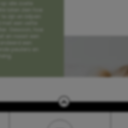
op alle zoete
e laten zien hoe
e zijn en blijven
jd met een vette
lter. Gewoon, hoe
et en naast een
randeerd een
nde peuters en
hang.