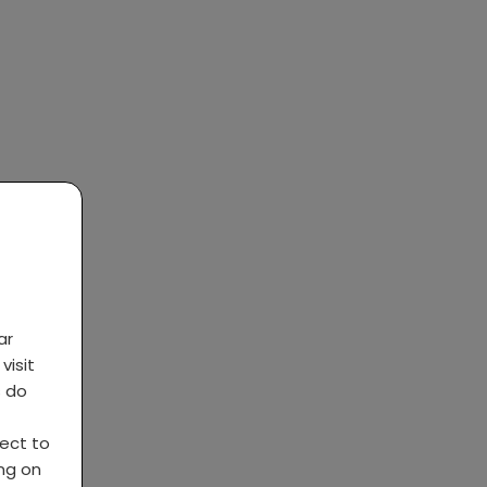
ar
visit
s do
ject to
ing on