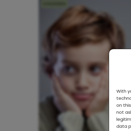
KINDEREN
With 
techno
on thi
not as
legiti
data p