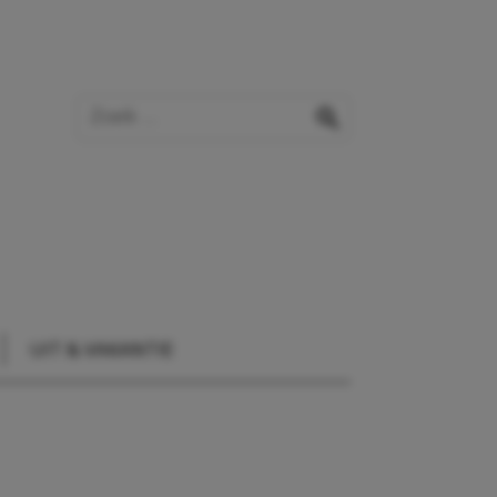
Zoek op de website
zoeken
UIT & VAKANTIE