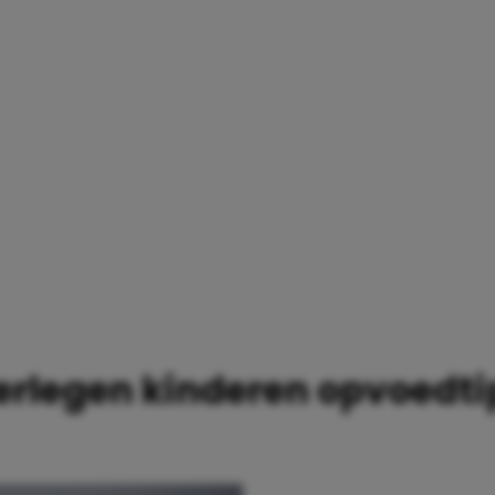
EDTIPS
erlegen kinderen opvoedti