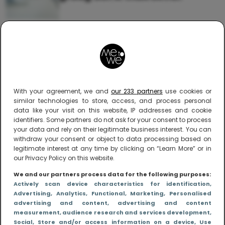
With your agreement, we and
our 233 partners
use cookies or
similar technologies to store, access, and process personal
Me to We – online magazine voor ouders met
data like your visit on this website, IP addresses and cookie
een leven
identifiers. Some partners do not ask for your consent to process
your data and rely on their legitimate business interest. You can
Me to We is het tegengeluid op alle zoete verhalen
withdraw your consent or object to data processing based on
over ouderschap. We laten zien hoe het vaak écht
legitimate interest at any time by clicking on “Learn More” or in
is om moeder te zijn en blijven genadeloos
our Privacy Policy on this website.
realistisch. Altijd met een vette knipoog, maar wel
zonder filter. Gewoon, hoe het leven er aan toe
We and our partners process data for the following purposes:
gaat met en naast een (eenouder)gezin. Dus
Actively scan device characteristics for identification
,
gegarandeerd een rommelig huis, schuimbekkende
Advertising
, Analytics
, Functional
, Marketing
, Personalised
advertising and content, advertising and content
peuters en boze kleuters achter het behang.
measurement, audience research and services development
,
Social
, Store and/or access information on a device
, Use