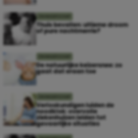
ZWANGERSCHAP
Thuis bevallen: ultieme droom
of pure nachtmerrie?
ZWANGERSCHAP
De natuurlijke keizersnee: zo
gaat dat eraan toe
ZWANGERSCHAP
Verloskundigen luiden de
noodklok: overvolle
ziekenhuizen leiden tot
gevaarlijke situaties