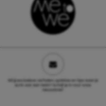
Wil jij exclusieve verhalen, updates en tips waar je
echt wat aan hebt? Schrijf je in voor onze
nieuwsbrief.