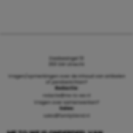
Daalsesingel 51
3511 SW Utrecht
Vragen/opmerkingen over de inhoud van artikelen
of persberichten?
Redactie:
redactie@me-to-we.nl
Vragen over samenwerken?
Sales:
sales@familyblend.nl