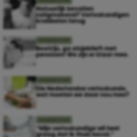
ZWANGERSCHAP
Natuurlijk bevallen
zaligmakend? Verloskundigen
krabbelen terug
ZWANGERSCHAP
Beatrijs, ga alsjeblieft met
pensioen! We zijn er klaar mee.
ZWANGERSCHAP
Die Nederlandse verloskunde,
wat moeten we daar nou mee?
ZWANGERSCHAP
“Mijn verloskundige wil heel
graag dat ik thuis beval.”