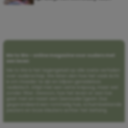
Me to We – online magazine voor ouders met
een leven
Me to We is het tegengeluid op alle zoete verhalen
over ouderschap. We laten zien hoe het vaak écht
is om moeder te zijn en blijven genadeloos
realistisch. Altijd met een vette knipoog, maar wel
zonder filter. Gewoon, hoe het leven er aan toe
gaat met en naast een (eenouder)gezin. Dus
gegarandeerd een rommelig huis, schuimbekkende
peuters en boze kleuters achter het behang.