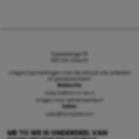
Daalsesingel 51
3511 SW Utrecht
Vragen/opmerkingen over de inhoud van artikelen
of persberichten?
Redactie:
redactie@me-to-we.nl
Vragen over samenwerken?
Sales:
sales@familyblend.nl
ME TO WE IS ONDERDEEL VAN