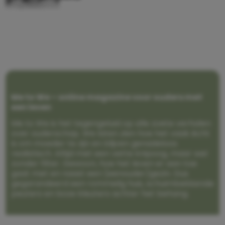
Me to We – online magazine voor ouders met
een leven
Me to We is het tegengeluid op alle zoete verhalen
over ouderschap. We laten zien hoe het vaak écht
is om moeder te zijn en blijven genadeloos
realistisch. Altijd met een vette knipoog, maar wel
zonder filter. Gewoon, hoe het leven er aan toe
gaat met en naast een (eenouder)gezin. Dus
gegarandeerd een rommelig huis, schuimbekkende
peuters en boze kleuters achter het behang.