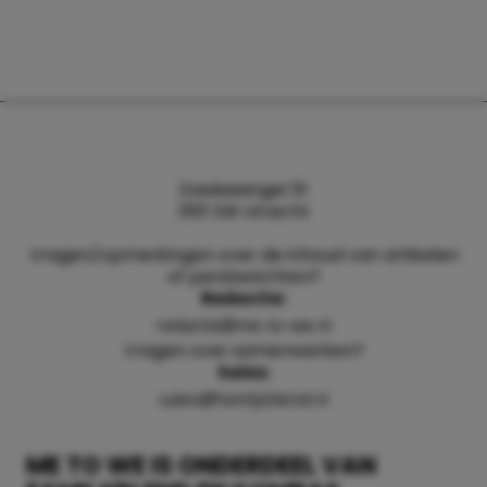
Daalsesingel 51
3511 SW Utrecht
Vragen/opmerkingen over de inhoud van artikelen
of persberichten?
Redactie:
redactie@me-to-we.nl
Vragen over samenwerken?
Sales:
sales@familyblend.nl
ME TO WE IS ONDERDEEL VAN