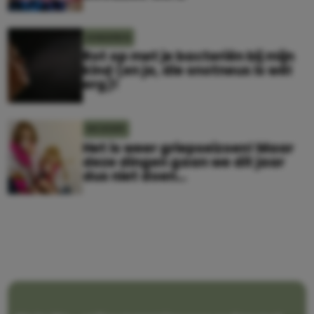
KINDEREN
Rot op met je bacteriën bij mijn
kind (en ja, die snotneus is wél
erg)!
MOEDER
Het is weer griepseizoen! Maar
deze dingen gaan we dit jaar
dus niet doen…