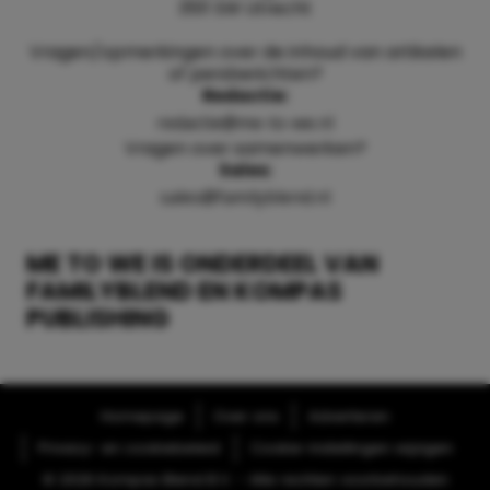
3511 SW Utrecht
Vragen/opmerkingen over de inhoud van artikelen
of persberichten?
Redactie:
redactie@me-to-we.nl
Vragen over samenwerken?
Sales:
sales@familyblend.nl
ME TO WE IS ONDERDEEL VAN
FAMILYBLEND EN KOMPAS
PUBLISHING
Homepage
Over ons
Adverteren
Privacy- en cookiebeleid
Cookie-instellingen wijzigen
© 2026 Kompas Blend B.V. - Alle rechten voorbehouden