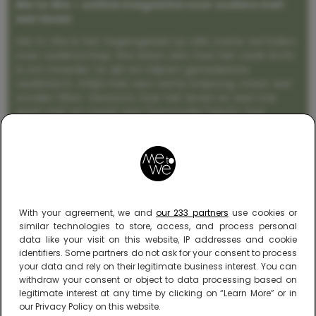
Me to We – online magazine voor ouders met
een leven
Me to We is het tegengeluid op alle zoete verhalen
over ouderschap. We laten zien hoe het vaak écht
is om moeder te zijn en blijven genadeloos
realistisch. Altijd met een vette knipoog, maar wel
zonder filter. Gewoon, hoe het leven er aan toe
gaat met en naast een (eenouder)gezin. Dus
gegarandeerd een rommelig huis, schuimbekkende
peuters en boze kleuters achter het behang.
With your agreement, we and
our 233 partners
use cookies or
similar technologies to store, access, and process personal
data like your visit on this website, IP addresses and cookie
identifiers. Some partners do not ask for your consent to process
your data and rely on their legitimate business interest. You can
withdraw your consent or object to data processing based on
legitimate interest at any time by clicking on “Learn More” or in
our Privacy Policy on this website.